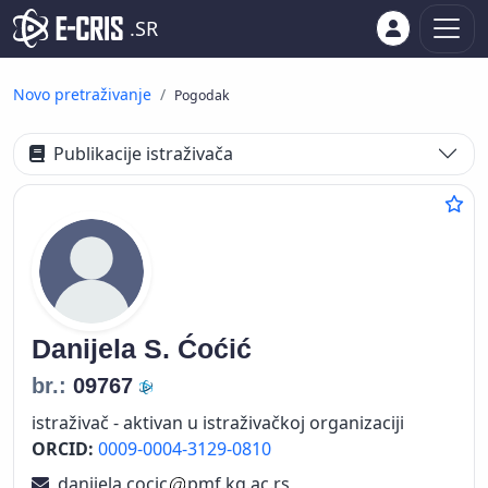
.SR
Novo pretraživanje
Pogodak
Publikacije istraživača
Danijela S.
Ćoćić
br.:
09767
istraživač - aktivan u istraživačkoj organizaciji
ORCID:
0009-0004-3129-0810
danijela.cocic
pmf.kg.ac.rs