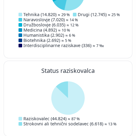
Družboslovje
100-999
1.941
Družboslovje
1.000-9.999
76
Tehnika (14.820)
Drugi (12.745)
≈ 29 %
≈ 25 %
Humanistika
1-9
123
Naravoslovje (7.020)
≈ 14 %
Družboslovje (6.035)
≈ 12 %
Humanistika
10-99
1.079
Medicina (4.892)
≈ 10 %
Humanistika
100-999
1.428
Humanistika (2.902)
≈ 6 %
Biotehnika (2.692)
≈ 5 %
Humanistika
1.000-9.999
52
Interdisciplinarne raziskave (336)
≈ 7 ‰
Interdisciplinarne raziskave
1-9
24
Interdisciplinarne raziskave
10-99
109
Interdisciplinarne raziskave
100-999
59
Status raziskovalca
Interdisciplinarne raziskave
1.000-9.999
1
Ni podatka
1-9
2.571
Ni podatka
10-99
2.372
Ni podatka
100-999
433
Ni podatka
1.000-9.999
6
Število publikacij
Raziskovalec (44.824)
≈ 87 %
Strokovni ali tehnični sodelavec (6.618)
≈ 13 %