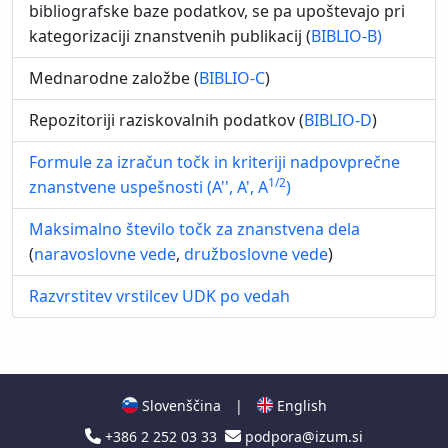
bibliografske baze podatkov, se pa upoštevajo pri
kategorizaciji znanstvenih publikacij (
BIBLIO-B)
Mednarodne založbe (
BIBLIO-C
)
Repozitoriji raziskovalnih podatkov (
BIBLIO-D
)
Formule za izračun točk in kriteriji nadpovprečne
1/2
znanstvene uspešnosti (A'', A', A
)
Maksimalno število točk za znanstvena dela
(
naravoslovne vede
,
družboslovne vede
)
Razvrstitev vrstilcev UDK po vedah
Slovenščina
|
English
+386 2 252 03 33
podpora@izum.si