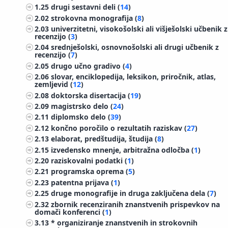
1.25
drugi sestavni deli (
14
)
2.02
strokovna monografija (
8
)
2.03
univerzitetni, visokošolski ali višješolski učbenik z
recenzijo (
3
)
2.04
srednješolski, osnovnošolski ali drugi učbenik z
recenzijo (
7
)
2.05
drugo učno gradivo (
4
)
2.06
slovar, enciklopedija, leksikon, priročnik, atlas,
zemljevid (
12
)
2.08
doktorska disertacija (
19
)
2.09
magistrsko delo (
24
)
2.11
diplomsko delo (
39
)
2.12
končno poročilo o rezultatih raziskav (
27
)
2.13
elaborat, predštudija, študija (
8
)
2.15
izvedensko mnenje, arbitražna odločba (
1
)
2.20
raziskovalni podatki (
1
)
2.21
programska oprema (
5
)
2.23
patentna prijava (
1
)
2.25
druge monografije in druga zaključena dela (
7
)
2.32
zbornik recenziranih znanstvenih prispevkov na
domači konferenci (
1
)
3.13
* organiziranje znanstvenih in strokovnih