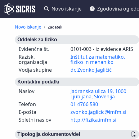
Novo iskanje
Zgodovina ogled
Novo iskanje
Zadetek
Oddelek za fiziko
Evidenčna št.
0101-003 - iz evidence ARIS
Razisk.
Inštitut za matematiko,
organizacija
fiziko in mehaniko
Vodja skupine
dr. Zvonko Jagličić
Kontaktni podatki
Naslov
Jadranska ulica 19, 1000
Ljubljana, Slovenija
Telefon
01 4766 580
E-pošta
zvonko.jaglicic@imfm.si
Spletni naslov
http://fizika.imfm.si
Tipologija dokumentov/del