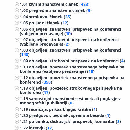
1.01
izvirni znanstveni članek (
483
)
1.02
pregledni znanstveni članek (
9
)
1.04
strokovni članek (
35
)
1.05
poljudni članek (
12
)
1.06
objavljeni znanstveni prispevek na konferenci
(vabljeno predavanje) (
10
)
1.07
objavljeni strokovni prispevek na konferenci
(vabljeno predavanje) (
2
)
1.08
objavljeni znanstveni prispevek na konferenci
(
140
)
1.09
objavljeni strokovni prispevek na konferenci (
4
)
1.10
objavljeni povzetek znanstvenega prispevka na
konferenci (vabljeno predavanje) (
18
)
1.12
objavljeni povzetek znanstvenega prispevka na
konferenci (
398
)
1.13
objavljeni povzetek strokovnega prispevka na
konferenci (
17
)
1.16
samostojni znanstveni sestavek ali poglavje v
monografski publikaciji (
6
)
1.19
recenzija, prikaz knjige, kritika (
1
)
1.20
predgovor, uvodnik, spremna beseda (
1
)
1.21
polemika, diskusijski prispevek, komentar (
3
)
1.22
intervju (
17
)