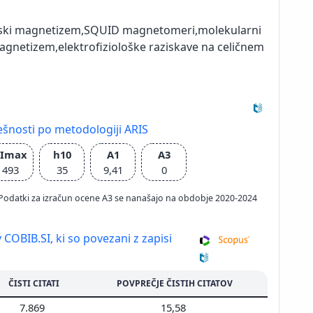
nski magnetizem,SQUID magnetomeri,molekularni
agnetizem,elektrofiziološke raziskave na celičnem
ešnosti po metodologiji ARIS
CImax
h10
A1
A3
493
35
9,41
0
026; Podatki za izračun ocene A3 se nanašajo na obdobje 2020-2024
 COBIB.SI, ki so povezani z zapisi
ČISTI CITATI
POVPREČJE ČISTIH CITATOV
7.869
15,58