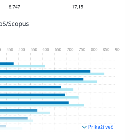
8.747
17,15
WoS/Scopus
0
450
500
550
600
650
700
750
800
850
900
Prikaži več