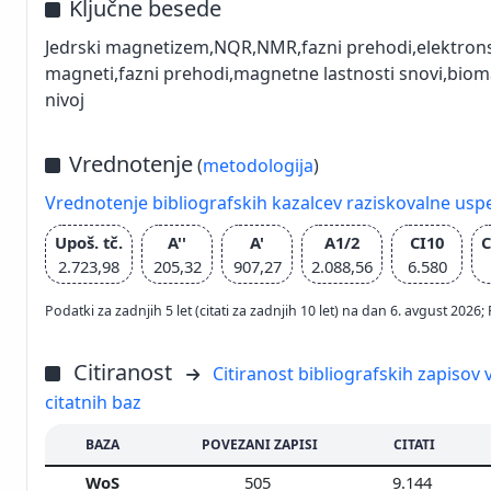
Ključne besede
Jedrski magnetizem,NQR,NMR,fazni prehodi,elektro
magneti,fazni prehodi,magnetne lastnosti snovi,biom
nivoj
Vrednotenje
(
metodologija
)
Vrednotenje bibliografskih kazalcev raziskovalne usp
Upoš. tč.
A''
A'
A1/2
CI10
2.723,98
205,32
907,27
2.088,56
6.580
Podatki za zadnjih 5 let (citati za zadnjih 10 let) na dan 6. avgust 2
Citiranost
Citiranost bibliografskih zapisov v
citatnih baz
BAZA
POVEZANI ZAPISI
CITATI
WoS
505
9.144