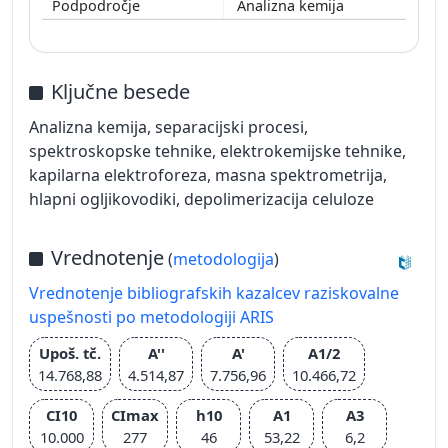
Analizna kemija
Ključne besede
Analizna kemija, separacijski procesi,
spektroskopske tehnike, elektrokemijske tehnike,
kapilarna elektroforeza, masna spektrometrija,
hlapni ogljikovodiki, depolimerizacija celuloze
Vrednotenje
(
metodologija
)
Vrednotenje bibliografskih kazalcev raziskovalne
uspešnosti po metodologiji ARIS
Upoš. tč.
A''
A'
A1/2
14.768,88
4.514,87
7.756,96
10.466,72
CI10
CImax
h10
A1
A3
10.000
277
46
53,22
6,2