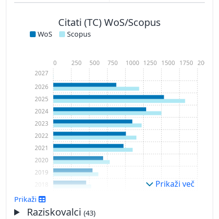
Citati (TC) WoS/Scopus
WoS
Scopus
0
250
500
750
1000
1250
1500
1750
2000
2027
2026
2025
2024
2023
2022
2021
2020
2019
Prikaži več
2018
2017
Prikaži
2016
Raziskovalci
(43)