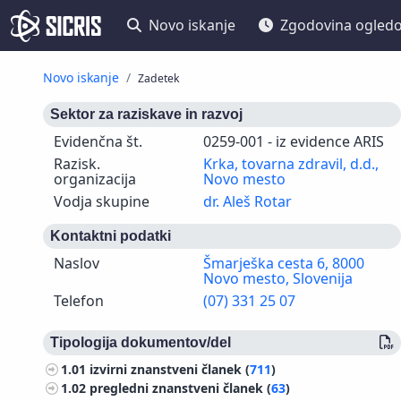
Novo iskanje
Zgodovina ogled
Novo iskanje
Zadetek
Sektor za raziskave in razvoj
Evidenčna št.
0259-001 - iz evidence ARIS
Razisk.
Krka, tovarna zdravil, d.d.,
organizacija
Novo mesto
Vodja skupine
dr. Aleš Rotar
Kontaktni podatki
Naslov
Šmarješka cesta 6, 8000
Novo mesto, Slovenija
Telefon
(07) 331 25 07
Tipologija dokumentov/del
1.01
izvirni znanstveni članek (
711
)
1.02
pregledni znanstveni članek (
63
)