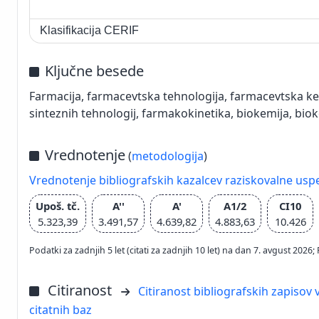
Klasifikacija CERIF
Ključne besede
Farmacija, farmacevtska tehnologija, farmacevtska kem
sinteznih tehnologij, farmakokinetika, biokemija, bioke
Vrednotenje
(
metodologija
)
Vrednotenje bibliografskih kazalcev raziskovalne usp
Upoš. tč.
A''
A'
A1/2
CI10
5.323,39
3.491,57
4.639,82
4.883,63
10.426
Podatki za zadnjih 5 let (citati za zadnjih 10 let) na dan 7. avgust 2
Citiranost
Citiranost bibliografskih zapisov v
citatnih baz