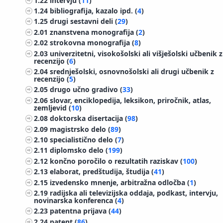
1.22
intervju (
11
)
1.24
bibliografija, kazalo ipd. (
4
)
1.25
drugi sestavni deli (
29
)
2.01
znanstvena monografija (
2
)
2.02
strokovna monografija (
8
)
2.03
univerzitetni, visokošolski ali višješolski učbenik z
recenzijo (
6
)
2.04
srednješolski, osnovnošolski ali drugi učbenik z
recenzijo (
5
)
2.05
drugo učno gradivo (
33
)
2.06
slovar, enciklopedija, leksikon, priročnik, atlas,
zemljevid (
10
)
2.08
doktorska disertacija (
98
)
2.09
magistrsko delo (
89
)
2.10
specialistično delo (
7
)
2.11
diplomsko delo (
199
)
2.12
končno poročilo o rezultatih raziskav (
100
)
2.13
elaborat, predštudija, študija (
41
)
2.15
izvedensko mnenje, arbitražna odločba (
1
)
2.19
radijska ali televizijska oddaja, podkast, intervju,
novinarska konferenca (
4
)
2.23
patentna prijava (
44
)
2.24
patent (
86
)