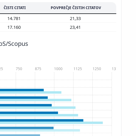
ČISTI CITATI
POVPREČJE ČISTIH CITATOV
14.781
21,33
17.160
23,41
WoS/Scopus
25
750
875
1000
1125
1250
1375