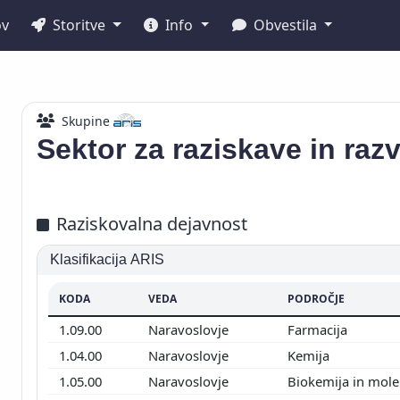
ov
Storitve
Info
Obvestila
Skupine
Sektor za raziskave in razv
Raziskovalna dejavnost
Klasifikacija ARIS
KODA
VEDA
PODROČJE
1.09.00
Naravoslovje
Farmacija
1.04.00
Naravoslovje
Kemija
1.05.00
Naravoslovje
Biokemija in mole