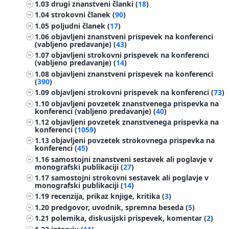
1.03
drugi znanstveni članki (
18
)
1.04
strokovni članek (
90
)
1.05
poljudni članek (
17
)
1.06
objavljeni znanstveni prispevek na konferenci
(vabljeno predavanje) (
43
)
1.07
objavljeni strokovni prispevek na konferenci
(vabljeno predavanje) (
14
)
1.08
objavljeni znanstveni prispevek na konferenci
(
390
)
1.09
objavljeni strokovni prispevek na konferenci (
73
)
1.10
objavljeni povzetek znanstvenega prispevka na
konferenci (vabljeno predavanje) (
40
)
1.12
objavljeni povzetek znanstvenega prispevka na
konferenci (
1059
)
1.13
objavljeni povzetek strokovnega prispevka na
konferenci (
45
)
1.16
samostojni znanstveni sestavek ali poglavje v
monografski publikaciji (
27
)
1.17
samostojni strokovni sestavek ali poglavje v
monografski publikaciji (
14
)
1.19
recenzija, prikaz knjige, kritika (
3
)
1.20
predgovor, uvodnik, spremna beseda (
5
)
1.21
polemika, diskusijski prispevek, komentar (
2
)