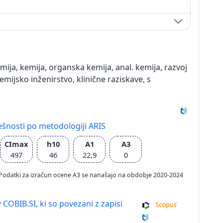
ija, kemija, organska kemija, anal. kemija, razvoj
mijsko inženirstvo, klinične raziskave, s
ešnosti po metodologiji ARIS
CImax
h10
A1
A3
497
46
22,9
0
026; Podatki za izračun ocene A3 se nanašajo na obdobje 2020-2024
 COBIB.SI, ki so povezani z zapisi