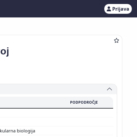
Prijava
oj
PODPODROČJE
kularna biologija