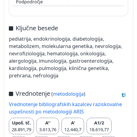
Ključne besede
pediatrija, endokrinologija, diabetologija,
metabolizem, molekularna genetika, nevrologija,
nevrofiziologija, hematologija, onkologija,
alergologija, imunologija, gastroenterologija,
kardiologija, pulmologija, klinična genetika,
prehrana, nefrologija
Vrednotenje
(
metodologija
)
Vrednotenje bibliografskih kazalcev raziskovalne
uspešnosti po metodologiji ARIS
Upoš. tč.
A''
A'
A1/2
28.891,79
3.613,76
12.440,7
18.619,77