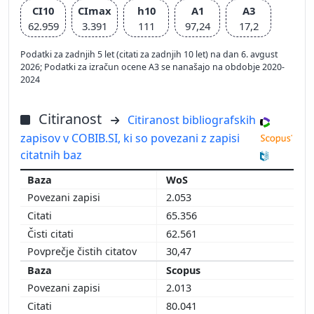
CI10
CImax
h10
A1
A3
62.959
3.391
111
97,24
17,2
Podatki za zadnjih 5 let (citati za zadnjih 10 let) na dan 6. avgust
2026; Podatki za izračun ocene A3 se nanašajo na obdobje 2020-
2024
Citiranost
Citiranost bibliografskih
zapisov v COBIB.SI, ki so povezani z zapisi
citatnih baz
WoS
2.053
65.356
62.561
30,47
Scopus
2.013
80.041