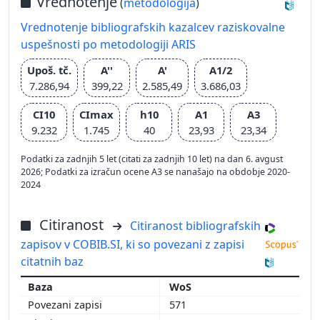
Vrednotenje
(
metodologija
)
Vrednotenje bibliografskih kazalcev raziskovalne
uspešnosti po metodologiji ARIS
Upoš. tč.
A''
A'
A1/2
7.286,94
399,22
2.585,49
3.686,03
CI10
CImax
h10
A1
A3
9.232
1.745
40
23,93
23,34
Podatki za zadnjih 5 let (citati za zadnjih 10 let) na dan 6. avgust
2026; Podatki za izračun ocene A3 se nanašajo na obdobje 2020-
2024
Citiranost
Citiranost bibliografskih
zapisov v COBIB.SI, ki so povezani z zapisi
citatnih baz
WoS
571