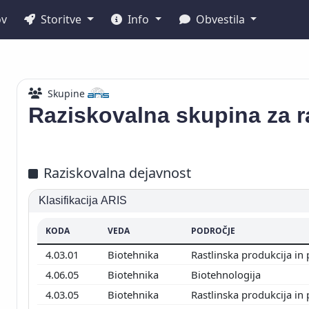
ov
Storitve
Info
Obvestila
Skupine
Raziskovalna skupina za r
Raziskovalna dejavnost
Klasifikacija ARIS
KODA
VEDA
PODROČJE
4.03.01
Biotehnika
Rastlinska produkcija in
4.06.05
Biotehnika
Biotehnologija
4.03.05
Biotehnika
Rastlinska produkcija in