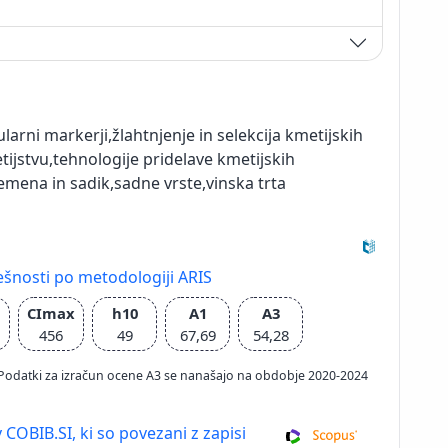
ularni markerji,žlahtnjenje in selekcija kmetijskih
ijstvu,tehnologije pridelave kmetijskih
 semena in sadik,sadne vrste,vinska trta
ešnosti po metodologiji ARIS
CImax
h10
A1
A3
456
49
67,69
54,28
026; Podatki za izračun ocene A3 se nanašajo na obdobje 2020-2024
 COBIB.SI, ki so povezani z zapisi