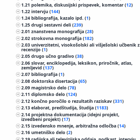
1.21
polemika, diskusijski prispevek, komentar (
12
)
1.22
intervju (
144
)
1.24
bibliografija, kazalo ipd. (
1
)
1.25
drugi sestavni deli (
239
)
2.01
znanstvena monografija (
28
)
2.02
strokovna monografija (
182
)
2.03
univerzitetni, visokošolski ali višješolski učbenik z
recenzijo (
1
)
2.05
drugo učno gradivo (
38
)
2.06
slovar, enciklopedija, leksikon, priročnik, atlas,
zemljevid (
137
)
2.07
bibliografija (
1
)
2.08
doktorska disertacija (
65
)
2.09
magistrsko delo (
78
)
2.11
diplomsko delo (
124
)
2.12
končno poročilo o rezultatih raziskav (
331
)
2.13
elaborat, predštudija, študija (
1183
)
2.14
projektna dokumentacija (idejni projekt,
izvedbeni projekt) (
17
)
2.15
izvedensko mnenje, arbitražna odločba (
14
)
2.16
umetniško delo (
2
)
2.19
radijska ali televizijska oddaja, podkast, intervju,