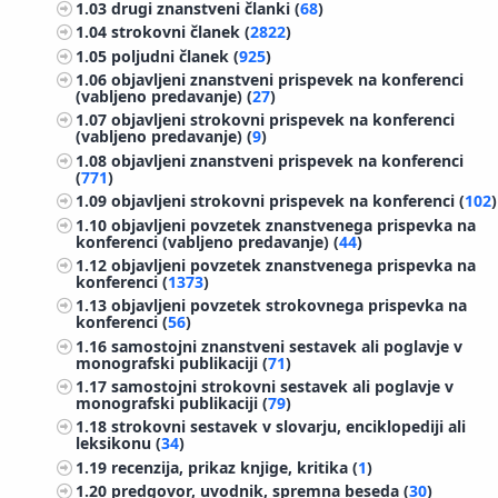
1.03
drugi znanstveni članki (
68
)
1.04
strokovni članek (
2822
)
1.05
poljudni članek (
925
)
1.06
objavljeni znanstveni prispevek na konferenci
(vabljeno predavanje) (
27
)
1.07
objavljeni strokovni prispevek na konferenci
(vabljeno predavanje) (
9
)
1.08
objavljeni znanstveni prispevek na konferenci
(
771
)
1.09
objavljeni strokovni prispevek na konferenci (
102
)
1.10
objavljeni povzetek znanstvenega prispevka na
konferenci (vabljeno predavanje) (
44
)
1.12
objavljeni povzetek znanstvenega prispevka na
konferenci (
1373
)
1.13
objavljeni povzetek strokovnega prispevka na
konferenci (
56
)
1.16
samostojni znanstveni sestavek ali poglavje v
monografski publikaciji (
71
)
1.17
samostojni strokovni sestavek ali poglavje v
monografski publikaciji (
79
)
1.18
strokovni sestavek v slovarju, enciklopediji ali
leksikonu (
34
)
1.19
recenzija, prikaz knjige, kritika (
1
)
1.20
predgovor, uvodnik, spremna beseda (
30
)