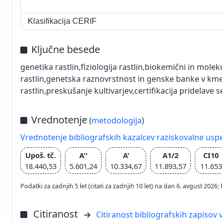
Klasifikacija CERIF
Ključne besede
genetika rastlin,fiziologija rastlin,biokemični in molek
rastlin,genetska raznovrstnost in genske banke v kmet
rastlin,preskušanje kultivarjev,certifikacija pridelave
Vrednotenje
(
metodologija
)
Vrednotenje bibliografskih kazalcev raziskovalne usp
Upoš. tč.
A''
A'
A1/2
CI10
18.440,53
5.601,24
10.334,67
11.893,57
11.653
Podatki za zadnjih 5 let (citati za zadnjih 10 let) na dan 6. avgust 2
Citiranost
Citiranost bibliografskih zapisov v