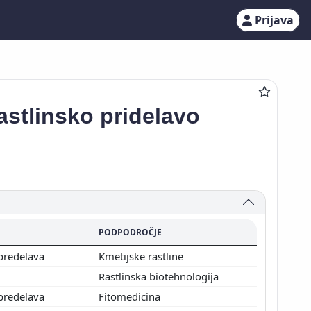
Prijava
astlinsko pridelavo
PODPODROČJE
 predelava
Kmetijske rastline
Rastlinska biotehnologija
 predelava
Fitomedicina