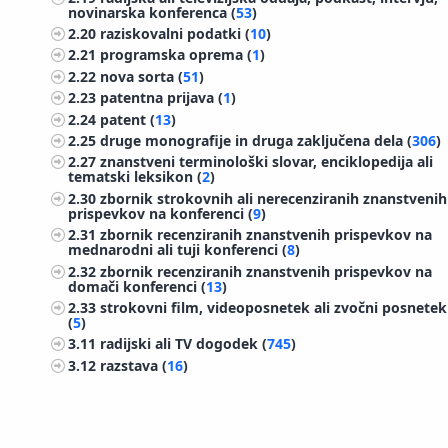
novinarska konferenca (
53
)
2.20
raziskovalni podatki (
10
)
2.21
programska oprema (
1
)
2.22
nova sorta (
51
)
2.23
patentna prijava (
1
)
2.24
patent (
13
)
2.25
druge monografije in druga zaključena dela (
306
)
2.27
znanstveni terminološki slovar, enciklopedija ali
tematski leksikon (
2
)
2.30
zbornik strokovnih ali nerecenziranih znanstvenih
prispevkov na konferenci (
9
)
2.31
zbornik recenziranih znanstvenih prispevkov na
mednarodni ali tuji konferenci (
8
)
2.32
zbornik recenziranih znanstvenih prispevkov na
domači konferenci (
13
)
2.33
strokovni film, videoposnetek ali zvočni posnetek
(
5
)
3.11
radijski ali TV dogodek (
745
)
3.12
razstava (
16
)
3.14
predavanje na tuji univerzi (
34
)
3.15
prispevek na konferenci brez natisa (
2267
)
3.16
vabljeno predavanje na konferenci brez natisa
(
135
)