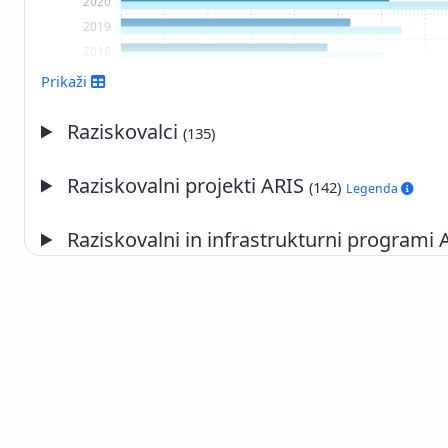
2020
2019
2018
2017
Prikaži
2016
2015
Raziskovalci
(135)
2014
2013
Raziskovalni projekti ARIS
(142)
Legenda
2012
2011
Raziskovalni in infrastrukturni programi
2010
2009
2008
2007
2006
2005
2004
2003