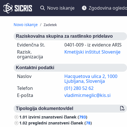
Novo iskanje
Zgodovina ogled
Novo iskanje
Zadetek
Raziskovalna skupina za rastlinsko pridelavo
Evidenčna št.
0401-009 - iz evidence ARIS
Razisk.
Kmetijski inštitut Slovenije
organizacija
Kontaktni podatki
Naslov
Hacquetova ulica 2, 1000
Ljubljana, Slovenija
Telefon
(01) 280 52 62
E-pošta
vladimir.meglic@kis.si
Tipologija dokumentov/del
1.01
izvirni znanstveni članek (
793
)
1.02
pregledni znanstveni članek (
78
)