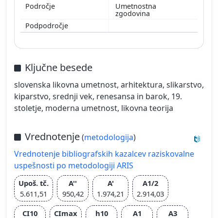
Umetnostna
zgodovina
Ključne besede
slovenska likovna umetnost, arhitektura, slikarstvo,
kiparstvo, srednji vek, renesansa in barok, 19.
stoletje, moderna umetnost, likovna teorija
Vrednotenje
(
metodologija
)
Vrednotenje bibliografskih kazalcev raziskovalne
uspešnosti po metodologiji ARIS
Upoš. tč.
A''
A'
A1/2
5.611,51
950,42
1.974,21
2.914,03
CI10
CImax
h10
A1
A3