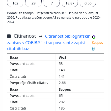
162
29
7
18,87
0,56
Podatki za zadnjih 5 let (citati za zadnjih 10 let) na dan 5. avgust
2026; Podatki za izračun ocene A3 se nanašajo na obdobje 2020-
2024
Citiranost
Citiranost bibliografskih
zapisov v COBIB.SI, ki so povezani z zapisi
citatnih baz
WoS
53
148
141
2,66
Scopus
65
202
185