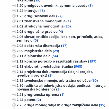
leksikonu (
19
)
1.20
predgovor, uvodnik, spremna beseda (
3
)
1.22
intervju (
18
)
1.25
drugi sestavni deli (
27
)
2.01
znanstvena monografija (
1
)
2.02
strokovna monografija (
20
)
2.05
drugo učno gradivo (
4
)
2.06
slovar, enciklopedija, leksikon, priročnik, atlas,
zemljevid (
5
)
2.08
doktorska disertacija (
17
)
2.09
magistrsko delo (
29
)
2.11
diplomsko delo (
54
)
2.12
končno poročilo o rezultatih raziskav (
197
)
2.13
elaborat, predštudija, študija (
968
)
2.14
projektna dokumentacija (idejni projekt,
izvedbeni projekt) (
3
)
2.15
izvedensko mnenje, arbitražna odločba (
60
)
2.19
radijska ali televizijska oddaja, podkast, intervju,
novinarska konferenca (
3
)
2.21
programska oprema (
1
)
2.24
patent (
2
)
2.25
druge monografije in druga zaključena dela (
15
)