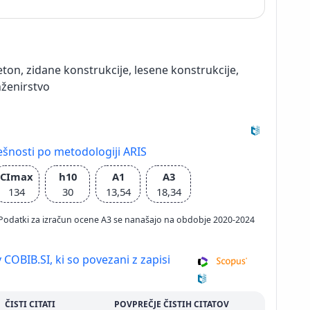
on, zidane konstrukcije, lesene konstrukcije,
nženirstvo
ešnosti po metodologiji ARIS
CImax
h10
A1
A3
134
30
13,54
18,34
026; Podatki za izračun ocene A3 se nanašajo na obdobje 2020-2024
 COBIB.SI, ki so povezani z zapisi
ČISTI CITATI
POVPREČJE ČISTIH CITATOV