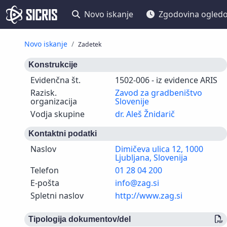
Novo iskanje
Zgodovina ogled
Novo iskanje
Zadetek
Konstrukcije
Evidenčna št.
1502-006 - iz evidence ARIS
Razisk.
Zavod za gradbeništvo
organizacija
Slovenije
Vodja skupine
dr. Aleš Žnidarič
Kontaktni podatki
Naslov
Dimičeva ulica 12, 1000
Ljubljana, Slovenija
Telefon
01 28 04 200
E-pošta
info@zag.si
Spletni naslov
http://www.zag.si
Tipologija dokumentov/del