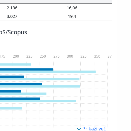
2.136
16,06
3.027
19,4
WoS/Scopus
175
200
225
250
275
300
325
350
375
Prikaži več