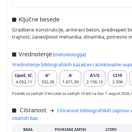
Ključne besede
Gradbene konstrukcije, armirani beton, prednapeti bet
trajnost, zanesljivost mehanika, dinamika, potresno i
Vrednotenje
(
metodologija
)
Vrednotenje bibliografskih kazalcev raziskovalne usp
Upoš. tč.
A''
A'
A1/2
CI10
4.052,11
332,36
1.671,39
2.156,13
2.506
Podatki za zadnjih 5 let (citati za zadnjih 10 let) na dan 7. avgust 2
Citiranost
Citiranost bibliografskih zapisov v
citatnih baz
BAZA
POVEZANI ZAPISI
CITATI