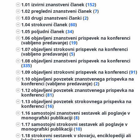
1.01
izvirni znanstveni članek (
152
)
1.02
pregledni znanstveni članek (
7
)
1.03
drugi znanstveni članki (
2
)
1.04
strokovni članek (
60
)
1.05
poljudni članek (
34
)
1.06
objavljeni znanstveni prispevek na konferenci
(vabljeno predavanje) (
19
)
1.07
objavljeni strokovni prispevek na konferenci
(vabljeno predavanje) (
5
)
1.08
objavljeni znanstveni prispevek na konferenci
(
335
)
1.09
objavljeni strokovni prispevek na konferenci (
91
)
1.10
objavljeni povzetek znanstvenega prispevka na
konferenci (vabljeno predavanje) (
2
)
1.12
objavljeni povzetek znanstvenega prispevka na
konferenci (
81
)
1.13
objavljeni povzetek strokovnega prispevka na
konferenci (
16
)
1.16
samostojni znanstveni sestavek ali poglavje v
monografski publikaciji (
8
)
1.17
samostojni strokovni sestavek ali poglavje v
monografski publikaciji (
10
)
1.18
strokovni sestavek v slovarju, enciklopediji ali