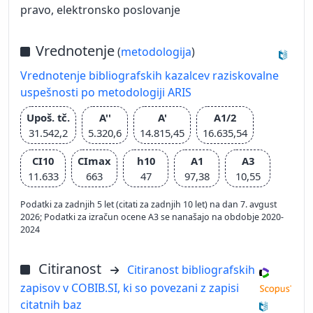
pravo, elektronsko poslovanje
Vrednotenje
(
metodologija
)
Vrednotenje bibliografskih kazalcev raziskovalne
uspešnosti po metodologiji ARIS
Upoš. tč.
A''
A'
A1/2
31.542,2
5.320,6
14.815,45
16.635,54
CI10
CImax
h10
A1
A3
11.633
663
47
97,38
10,55
Podatki za zadnjih 5 let (citati za zadnjih 10 let) na dan 7. avgust
2026; Podatki za izračun ocene A3 se nanašajo na obdobje 2020-
2024
Citiranost
Citiranost bibliografskih
zapisov v COBIB.SI, ki so povezani z zapisi
citatnih baz