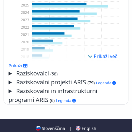
2025
2024
2023
2022
2021
2020
2019
Prikaži več
2018
2017
Prikaži
2016
Raziskovalci
(58)
2015
Raziskovalni projekti ARIS
(79)
Legenda
2014
Raziskovalni in infrastrukturni
2013
programi ARIS
(6)
Legenda
2012
2011
2010
2009
Slovenščina
|
English
2008