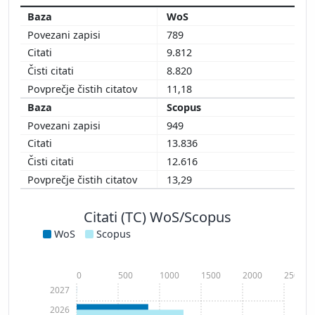
WoS
789
9.812
8.820
11,18
Scopus
949
13.836
12.616
13,29
Citati (TC) WoS/Scopus
WoS
Scopus
0
500
1000
1500
2000
2500
2027
2026