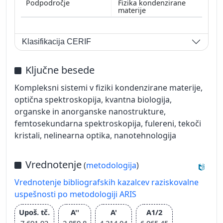
Fizika kondenzirane
materije
Klasifikacija CERIF
Ključne besede
Kompleksni sistemi v fiziki kondenzirane materije,
optična spektroskopija, kvantna biologija,
organske in anorganske nanostrukture,
femtosekundarna spektroskopija, fulereni, tekoči
kristali, nelinearna optika, nanotehnologija
Vrednotenje
(
metodologija
)
Vrednotenje bibliografskih kazalcev raziskovalne
uspešnosti po metodologiji ARIS
Upoš. tč.
A''
A'
A1/2
7.691,92
2.859,8
4.214,04
6.065,45