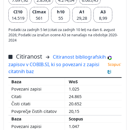
CI10
CImax
h10
A1
A3
14.519
561
55
29,28
8,99
Podatki za zadnjih 5 let (citati za zadnjih 10 let) na dan 6. avgust
2026; Podatki za izračun ocene A3 se nanašajo na obdobje 2020-
2024
Citiranost
Citiranost bibliografskih
zapisov v COBIB.SI, ki so povezani z zapisi
citatnih baz
WoS
1.025
24.865
20.652
20,15
Scopus
1.047