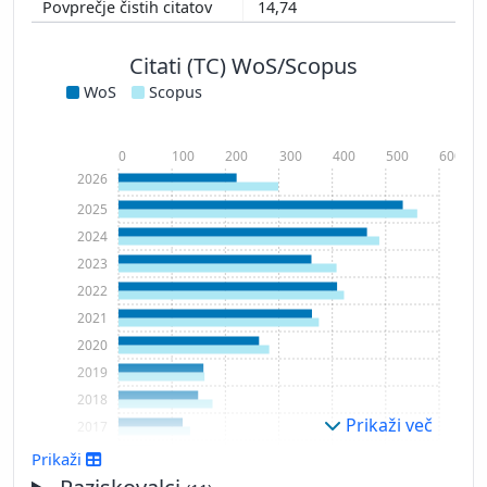
14,74
Citati (TC) WoS/Scopus
WoS
Scopus
0
100
200
300
400
500
600
2026
2025
2024
2023
2022
2021
2020
2019
2018
Prikaži več
2017
2016
Prikaži
2015