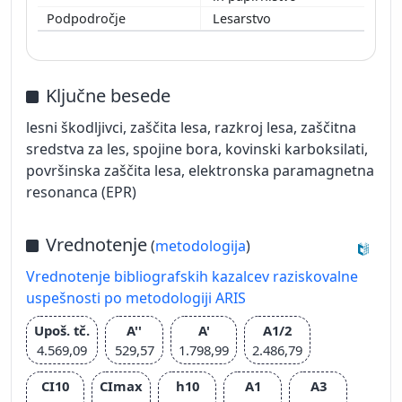
Lesarstvo
Ključne besede
lesni škodljivci, zaščita lesa, razkroj lesa, zaščitna
sredstva za les, spojine bora, kovinski karboksilati,
površinska zaščita lesa, elektronska paramagnetna
resonanca (EPR)
Vrednotenje
(
metodologija
)
Vrednotenje bibliografskih kazalcev raziskovalne
uspešnosti po metodologiji ARIS
Upoš. tč.
A''
A'
A1/2
4.569,09
529,57
1.798,99
2.486,79
CI10
CImax
h10
A1
A3