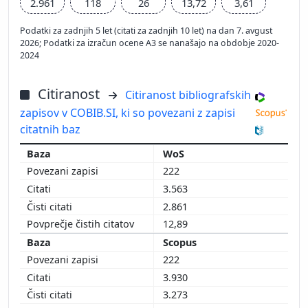
2.961
118
26
13,72
3,61
Podatki za zadnjih 5 let (citati za zadnjih 10 let) na dan 7. avgust
2026; Podatki za izračun ocene A3 se nanašajo na obdobje 2020-
2024
Citiranost
Citiranost bibliografskih
zapisov v COBIB.SI, ki so povezani z zapisi
citatnih baz
WoS
222
3.563
2.861
12,89
Scopus
222
3.930
3.273