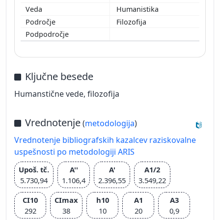
Humanistika
Filozofija
Ključne besede
Humanstične vede, filozofija
Vrednotenje
(
metodologija
)
Vrednotenje bibliografskih kazalcev raziskovalne
uspešnosti po metodologiji ARIS
Upoš. tč.
A''
A'
A1/2
5.730,94
1.106,4
2.396,55
3.549,22
CI10
CImax
h10
A1
A3
292
38
10
20
0,9