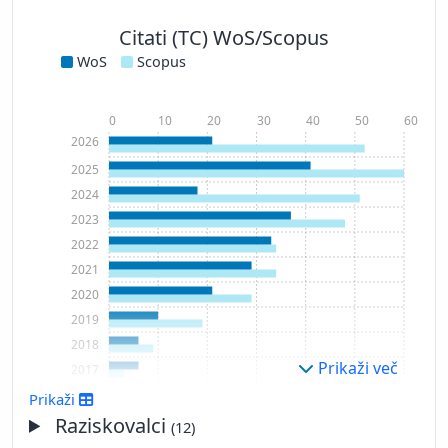
Citati (TC) WoS/Scopus
WoS
Scopus
0
10
20
30
40
50
60
2026
2025
2024
2023
2022
2021
2020
2019
2018
Prikaži več
2017
2016
Prikaži
2015
Raziskovalci
(12)
2014