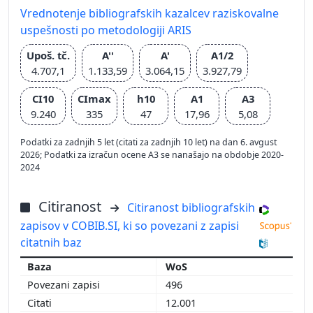
Vrednotenje bibliografskih kazalcev raziskovalne
uspešnosti po metodologiji ARIS
Upoš. tč.
A''
A'
A1/2
4.707,1
1.133,59
3.064,15
3.927,79
CI10
CImax
h10
A1
A3
9.240
335
47
17,96
5,08
Podatki za zadnjih 5 let (citati za zadnjih 10 let) na dan 6. avgust
2026; Podatki za izračun ocene A3 se nanašajo na obdobje 2020-
2024
Citiranost
Citiranost bibliografskih
zapisov v COBIB.SI, ki so povezani z zapisi
citatnih baz
WoS
496
12.001