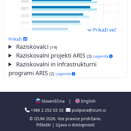
2022
2021
2020
2019
Prikaži več
2018
2017
Prikaži
2016
Raziskovalci
(14)
2015
Raziskovalni projekti ARIS
(3)
Legenda
2014
Raziskovalni in infrastrukturni
2013
programi ARIS
(2)
Legenda
2012
2011
2010
2009
Slovenščina
|
English
2008
+386 2 252 03 33
podpora@izum.si
2007
2006
©
IZUM
2026. Vse pravice pridržane.
Piškotki
|
Izjava o dostopnosti
2005