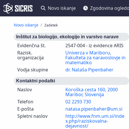
Novo iskanje
Zgodovina ogled
Novo iskanje
Zadetek
Inštitut za biologijo, ekologijo in varstvo narave
Evidenčna št.
2547-004 - iz evidence ARIS
Razisk.
Univerza v Mariboru,
organizacija
Fakulteta za naravoslovje in
matematiko
Vodja skupine
dr. Nataša Pipenbaher
Kontaktni podatki
Naslov
Koroška cesta 160, 2000
Maribor, Slovenija
Telefon
02 2293 730
E-pošta
natasa.pipenbaher@um.si
Spletni naslov
http://www.fnm.um.si/inde
x.php/raziskovalna-
dejavnost/