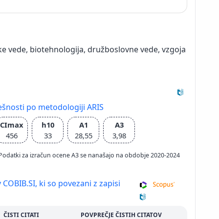
e vede, biotehnologija, družboslovne vede, vzgoja
ešnosti po metodologiji ARIS
CImax
h10
A1
A3
456
33
28,55
3,98
026; Podatki za izračun ocene A3 se nanašajo na obdobje 2020-2024
 COBIB.SI, ki so povezani z zapisi
ČISTI CITATI
POVPREČJE ČISTIH CITATOV