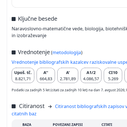
Ključne besede
Naravoslovno-matematične vede, biologija, biotehnišk
in izobraževanje
Vrednotenje
(
metodologija
)
Vrednotenje bibliografskih kazalcev raziskovalne usp
Upoš. tč.
A''
A'
A1/2
CI10
8.821,71
664,83
2.781,89
4.086,57
5.269
Podatki za zadnjih 5 let (citati za zadnjih 10 let) na dan 7. avgust 2
Citiranost
Citiranost bibliografskih zapisov v
citatnih baz
BAZA
POVEZANI ZAPISI
CITATI