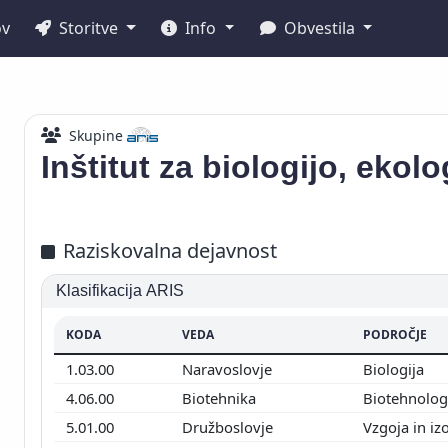
ov
Storitve
Info
Obvestila
Skupine
Inštitut za biologijo, ekol
Raziskovalna dejavnost
Klasifikacija ARIS
KODA
VEDA
PODROČJE
1.03.00
Naravoslovje
Biologija
4.06.00
Biotehnika
Biotehnolog
5.01.00
Družboslovje
Vzgoja in i