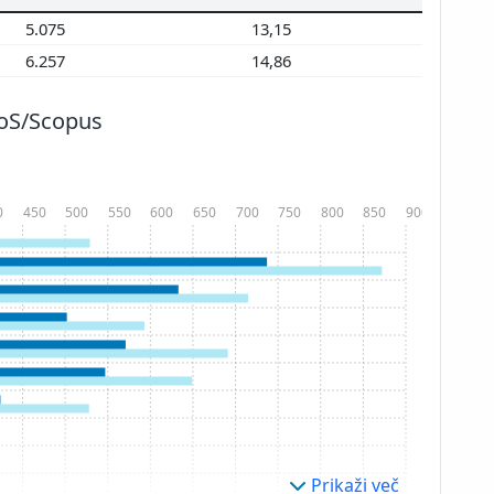
5.075
13,15
6.257
14,86
WoS/Scopus
0
450
500
550
600
650
700
750
800
850
900
Prikaži več