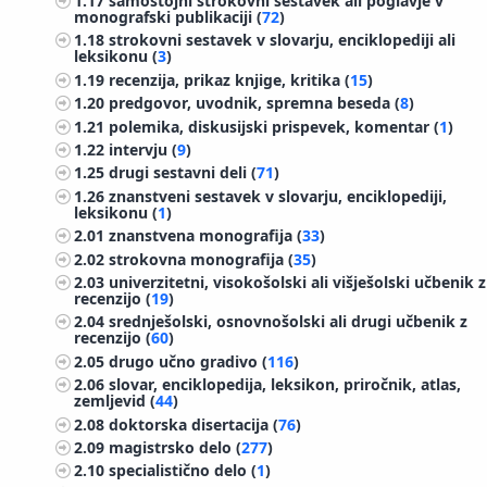
1.17
samostojni strokovni sestavek ali poglavje v
monografski publikaciji (
72
)
1.18
strokovni sestavek v slovarju, enciklopediji ali
leksikonu (
3
)
1.19
recenzija, prikaz knjige, kritika (
15
)
1.20
predgovor, uvodnik, spremna beseda (
8
)
1.21
polemika, diskusijski prispevek, komentar (
1
)
1.22
intervju (
9
)
1.25
drugi sestavni deli (
71
)
1.26
znanstveni sestavek v slovarju, enciklopediji,
leksikonu (
1
)
2.01
znanstvena monografija (
33
)
2.02
strokovna monografija (
35
)
2.03
univerzitetni, visokošolski ali višješolski učbenik z
recenzijo (
19
)
2.04
srednješolski, osnovnošolski ali drugi učbenik z
recenzijo (
60
)
2.05
drugo učno gradivo (
116
)
2.06
slovar, enciklopedija, leksikon, priročnik, atlas,
zemljevid (
44
)
2.08
doktorska disertacija (
76
)
2.09
magistrsko delo (
277
)
2.10
specialistično delo (
1
)