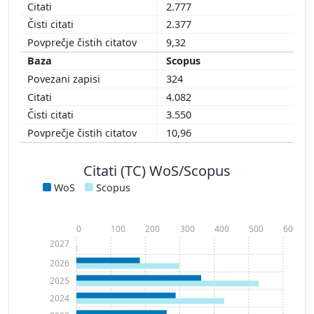
2.777
2.377
9,32
Scopus
324
4.082
3.550
10,96
Citati (TC) WoS/Scopus
WoS
Scopus
0
100
200
300
400
500
600
2027
2026
2025
2024