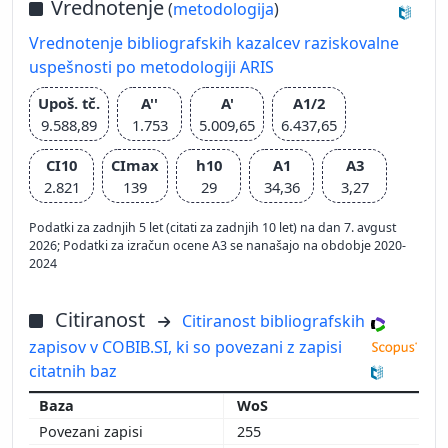
Vrednotenje
(
metodologija
)
Vrednotenje bibliografskih kazalcev raziskovalne
uspešnosti po metodologiji ARIS
Upoš. tč.
A''
A'
A1/2
9.588,89
1.753
5.009,65
6.437,65
CI10
CImax
h10
A1
A3
2.821
139
29
34,36
3,27
Podatki za zadnjih 5 let (citati za zadnjih 10 let) na dan 7. avgust
2026; Podatki za izračun ocene A3 se nanašajo na obdobje 2020-
2024
Citiranost
Citiranost bibliografskih
zapisov v COBIB.SI, ki so povezani z zapisi
citatnih baz
WoS
255