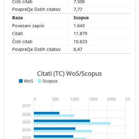
7.506
7,77
Scopus
1.643
11.879
10.623
6,47
Citati (TC) WoS/Scopus
WoS
Scopus
0
500
1000
1500
2000
2500
2027
2026
2025
2024
2023