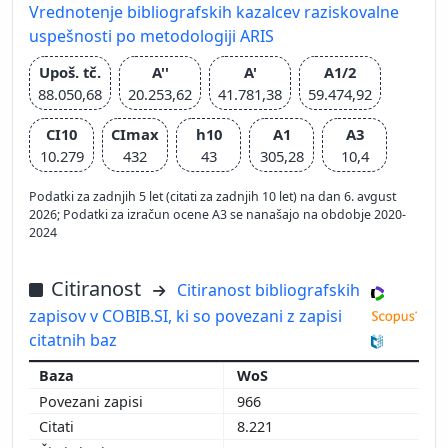
Vrednotenje bibliografskih kazalcev raziskovalne
uspešnosti po metodologiji ARIS
Upoš. tč.
A''
A'
A1/2
88.050,68
20.253,62
41.781,38
59.474,92
CI10
CImax
h10
A1
A3
10.279
432
43
305,28
10,4
Podatki za zadnjih 5 let (citati za zadnjih 10 let) na dan 6. avgust
2026; Podatki za izračun ocene A3 se nanašajo na obdobje 2020-
2024
Citiranost
Citiranost bibliografskih
zapisov v COBIB.SI, ki so povezani z zapisi
citatnih baz
WoS
966
8.221