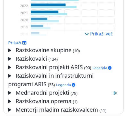
2022
2021
2020
2019
Prikaži več
2018
2017
Prikaži
2016
Raziskovalne skupine
(10)
2015
Raziskovalci
(134)
2014
Raziskovalni projekti ARIS
(90)
Legenda
2013
Raziskovalni in infrastrukturni
2012
programi ARIS
2011
(33)
Legenda
2010
Mednarodni projekti
(79)
2009
Raziskovalna oprema
(1)
2008
Mentorji mladim raziskovalcem
(11)
2007
2006
2005