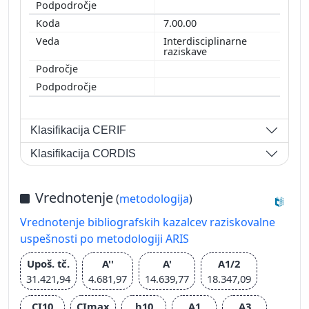
7.00.00
Interdisciplinarne
raziskave
Klasifikacija CERIF
Klasifikacija CORDIS
Vrednotenje
(
metodologija
)
Vrednotenje bibliografskih kazalcev raziskovalne
uspešnosti po metodologiji ARIS
Upoš. tč.
A''
A'
A1/2
31.421,94
4.681,97
14.639,77
18.347,09
CI10
CImax
h10
A1
A3