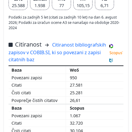
25.588
1.938
77
105,15
6,71
Podatki za zadnjih 5 let (citati za zadnjih 10 let) na dan 6. avgust
2026; Podatki za izračun ocene A3 se nanašajo na obdobje 2020-
2024
Citiranost
Citiranost bibliografskih
zapisov v COBIB.SI, ki so povezani z zapisi
citatnih baz
WoS
950
27.581
25.281
26,61
Scopus
1.067
32.720
30.104