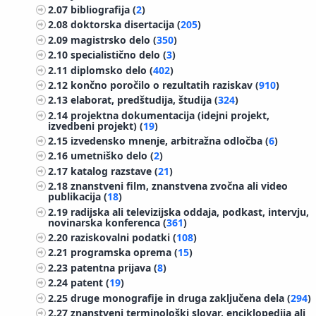
2.07
bibliografija (
2
)
2.08
doktorska disertacija (
205
)
2.09
magistrsko delo (
350
)
2.10
specialistično delo (
3
)
2.11
diplomsko delo (
402
)
2.12
končno poročilo o rezultatih raziskav (
910
)
2.13
elaborat, predštudija, študija (
324
)
2.14
projektna dokumentacija (idejni projekt,
izvedbeni projekt) (
19
)
2.15
izvedensko mnenje, arbitražna odločba (
6
)
2.16
umetniško delo (
2
)
2.17
katalog razstave (
21
)
2.18
znanstveni film, znanstvena zvočna ali video
publikacija (
18
)
2.19
radijska ali televizijska oddaja, podkast, intervju,
novinarska konferenca (
361
)
2.20
raziskovalni podatki (
108
)
2.21
programska oprema (
15
)
2.23
patentna prijava (
8
)
2.24
patent (
19
)
2.25
druge monografije in druga zaključena dela (
294
)
2.27
znanstveni terminološki slovar, enciklopedija ali