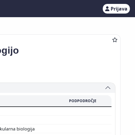
Prijava
ogijo
PODPODROČJE
kularna biologija