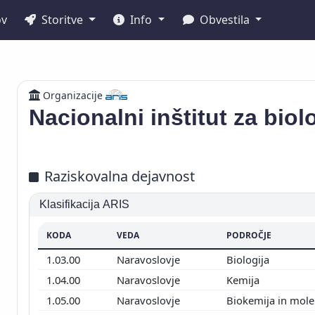
ov
Storitve
Info
Obvestila
Organizacije
Nacionalni inštitut za biol
Raziskovalna dejavnost
Klasifikacija ARIS
KODA
VEDA
PODROČJE
1.03.00
Naravoslovje
Biologija
1.04.00
Naravoslovje
Kemija
1.05.00
Naravoslovje
Biokemija in mole