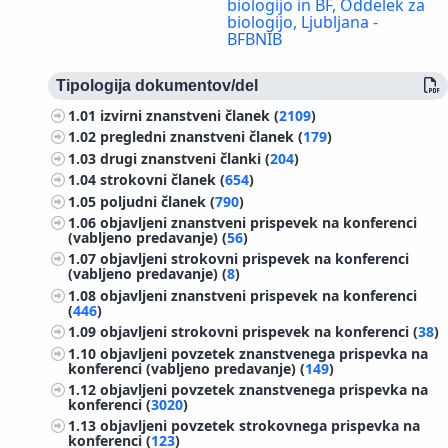
biologijo in BF, Oddelek za
biologijo, Ljubljana -
BFBNIB
Tipologija dokumentov/del
1.01
izvirni znanstveni članek (
2109
)
1.02
pregledni znanstveni članek (
179
)
1.03
drugi znanstveni članki (
204
)
1.04
strokovni članek (
654
)
1.05
poljudni članek (
790
)
1.06
objavljeni znanstveni prispevek na konferenci
(vabljeno predavanje) (
56
)
1.07
objavljeni strokovni prispevek na konferenci
(vabljeno predavanje) (
8
)
1.08
objavljeni znanstveni prispevek na konferenci
(
446
)
1.09
objavljeni strokovni prispevek na konferenci (
38
)
1.10
objavljeni povzetek znanstvenega prispevka na
konferenci (vabljeno predavanje) (
149
)
1.12
objavljeni povzetek znanstvenega prispevka na
konferenci (
3020
)
1.13
objavljeni povzetek strokovnega prispevka na
konferenci (
123
)