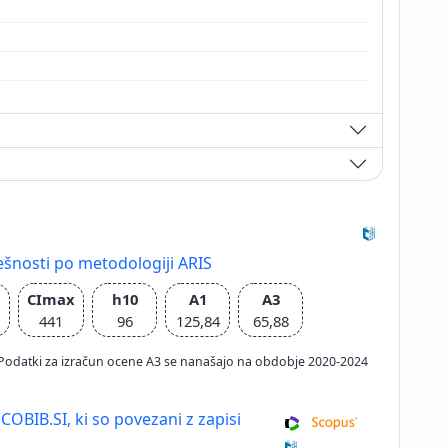
ešnosti po metodologiji ARIS
CImax
h10
A1
A3
441
96
125,84
65,88
026; Podatki za izračun ocene A3 se nanašajo na obdobje 2020-2024
 COBIB.SI, ki so povezani z zapisi