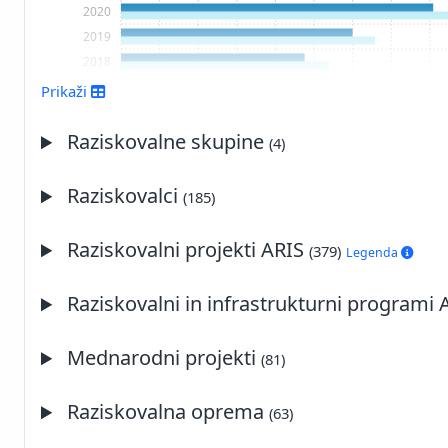
2020
2019
2018
2017
Prikaži
2016
2015
Raziskovalne skupine
(4)
2014
2013
Raziskovalci
(185)
2012
2011
Raziskovalni projekti ARIS
(379)
Legenda
2010
2009
Raziskovalni in infrastrukturni programi
2008
2007
Mednarodni projekti
(81)
2006
2005
Raziskovalna oprema
2004
(63)
2003