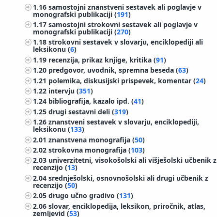
1.16
samostojni znanstveni sestavek ali poglavje v
monografski publikaciji (
191
)
1.17
samostojni strokovni sestavek ali poglavje v
monografski publikaciji (
270
)
1.18
strokovni sestavek v slovarju, enciklopediji ali
leksikonu (
6
)
1.19
recenzija, prikaz knjige, kritika (
91
)
1.20
predgovor, uvodnik, spremna beseda (
63
)
1.21
polemika, diskusijski prispevek, komentar (
24
)
1.22
intervju (
351
)
1.24
bibliografija, kazalo ipd. (
41
)
1.25
drugi sestavni deli (
319
)
1.26
znanstveni sestavek v slovarju, enciklopediji,
leksikonu (
133
)
2.01
znanstvena monografija (
50
)
2.02
strokovna monografija (
103
)
2.03
univerzitetni, visokošolski ali višješolski učbenik z
recenzijo (
13
)
2.04
srednješolski, osnovnošolski ali drugi učbenik z
recenzijo (
50
)
2.05
drugo učno gradivo (
131
)
2.06
slovar, enciklopedija, leksikon, priročnik, atlas,
zemljevid (
53
)