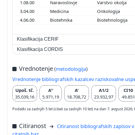
1.08.00
Naravoslovje
Varstvo okolja
3.04.00
Medicina
Onkologija
4.06.00
Biotehnika
Biotehnologija
Klasifikacija CERIF
Klasifikacija CORDIS
Vrednotenje
(
metodologija
)
Vrednotenje bibliografskih kazalcev raziskovalne usp
Upoš. tč.
A''
A'
A1/2
CI10
35.039,16
5.971,19
18.708,72
23.932,97
49.851
Podatki za zadnjih 5 let (citati za zadnjih 10 let) na dan 7. avgust 2
Citiranost
Citiranost bibliografskih zapisov v
citatnih baz