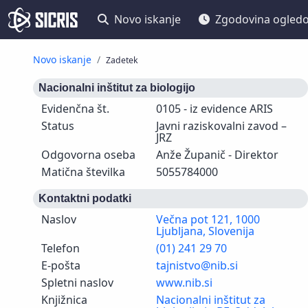
Novo iskanje
Zgodovina ogled
Novo iskanje
Zadetek
Nacionalni inštitut za biologijo
Evidenčna št.
0105 - iz evidence ARIS
Status
Javni raziskovalni zavod –
JRZ
Odgovorna oseba
Anže Županič - Direktor
Matična številka
5055784000
Kontaktni podatki
Naslov
Večna pot 121, 1000
Ljubljana, Slovenija
Telefon
(01) 241 29 70
E-pošta
tajnistvo@nib.si
Spletni naslov
www.nib.si
Knjižnica
Nacionalni inštitut za