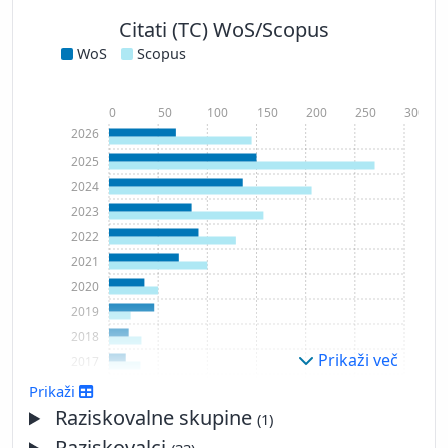
Citati (TC) WoS/Scopus
WoS
Scopus
0
50
100
150
200
250
300
2026
2025
2024
2023
2022
2021
2020
2019
2018
Prikaži več
2017
2016
Prikaži
2015
Raziskovalne skupine
(1)
2014
Raziskovalci