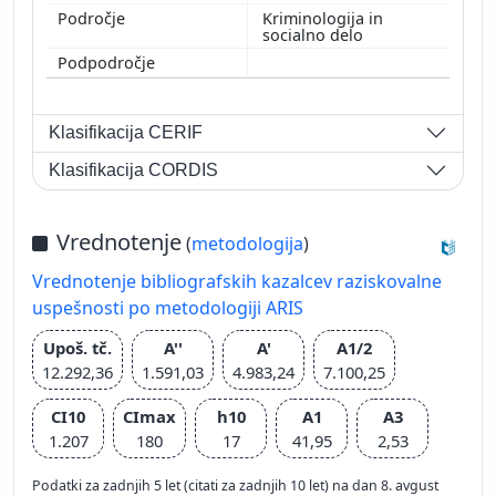
Kriminologija in
socialno delo
Klasifikacija CERIF
Klasifikacija CORDIS
Vrednotenje
(
metodologija
)
Vrednotenje bibliografskih kazalcev raziskovalne
uspešnosti po metodologiji ARIS
Upoš. tč.
A''
A'
A1/2
12.292,36
1.591,03
4.983,24
7.100,25
CI10
CImax
h10
A1
A3
1.207
180
17
41,95
2,53
Podatki za zadnjih 5 let (citati za zadnjih 10 let) na dan 8. avgust