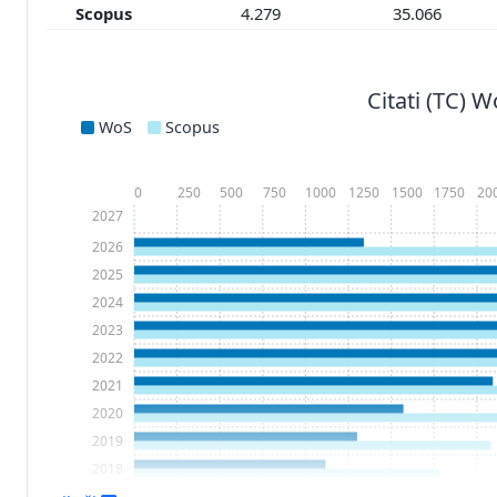
Scopus
4.279
35.066
Citati (TC) 
WoS
Scopus
0
250
500
750
1000
1250
1500
1750
20
2027
2026
2025
2024
2023
2022
2021
2020
2019
2018
2017