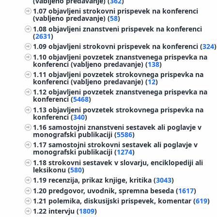
(vabljeno predavanje) (
362
)
1.07
objavljeni strokovni prispevek na konferenci
(vabljeno predavanje) (
58
)
1.08
objavljeni znanstveni prispevek na konferenci
(
2631
)
1.09
objavljeni strokovni prispevek na konferenci (
324
)
1.10
objavljeni povzetek znanstvenega prispevka na
konferenci (vabljeno predavanje) (
138
)
1.11
objavljeni povzetek strokovnega prispevka na
konferenci (vabljeno predavanje) (
12
)
1.12
objavljeni povzetek znanstvenega prispevka na
konferenci (
5468
)
1.13
objavljeni povzetek strokovnega prispevka na
konferenci (
340
)
1.16
samostojni znanstveni sestavek ali poglavje v
monografski publikaciji (
5586
)
1.17
samostojni strokovni sestavek ali poglavje v
monografski publikaciji (
1274
)
1.18
strokovni sestavek v slovarju, enciklopediji ali
leksikonu (
580
)
1.19
recenzija, prikaz knjige, kritika (
3043
)
1.20
predgovor, uvodnik, spremna beseda (
1617
)
1.21
polemika, diskusijski prispevek, komentar (
619
)
1.22
intervju (
1809
)