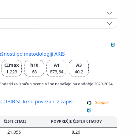
ešnosti po metodologiji ARIS
CImax
h10
A1
A3
1.223
68
873,64
40,2
026; Podatki za izračun ocene A3 se nanašajo na obdobje 2020-2024
 COBIB.SI, ki so povezani z zapisi
ČISTI CITATI
POVPREČJE ČISTIH CITATOV
21.055
8,26