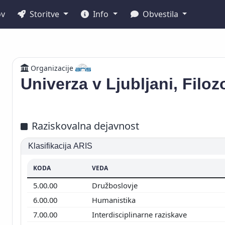
ov
Storitve
Info
Obvestila
Organizacije
Univerza v Ljubljani, Filoz
Raziskovalna dejavnost
Klasifikacija ARIS
KODA
VEDA
5.00.00
Družboslovje
6.00.00
Humanistika
7.00.00
Interdisciplinarne raziskave