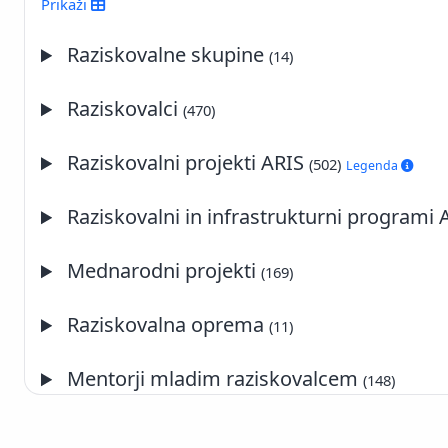
Prikaži
2016
2015
Raziskovalne skupine
(14)
2014
2013
Raziskovalci
(470)
2012
2011
Raziskovalni projekti ARIS
(502)
Legenda
2010
2009
Raziskovalni in infrastrukturni programi
2008
2007
Mednarodni projekti
(169)
2006
2005
Raziskovalna oprema
2004
(11)
2003
Mentorji mladim raziskovalcem
2002
(148)
2001
2000