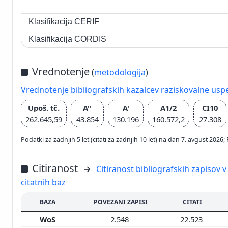
Klasifikacija CERIF
Klasifikacija CORDIS
Vrednotenje
(
metodologija
)
Vrednotenje bibliografskih kazalcev raziskovalne usp
Upoš. tč.
A''
A'
A1/2
CI10
262.645,59
43.854
130.196
160.572,2
27.308
Podatki za zadnjih 5 let (citati za zadnjih 10 let) na dan 7. avgust 2
Citiranost
Citiranost bibliografskih zapisov v
citatnih baz
BAZA
POVEZANI ZAPISI
CITATI
WoS
2.548
22.523