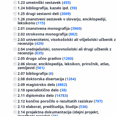
1.23
umetniški sestavek (
455
)
1.24
bibliografija, kazalo ipd. (
59
)
1.25
drugi sestavni deli (
2009
)
1.26
znanstveni sestavek v slovarju, enciklopediji,
leksikonu (
115
)
2.01
znanstvena monografija (
3960
)
2.02
strokovna monografija (
882
)
2.03
univerzitetni, visokošolski ali višješolski učbenik z
recenzijo (
429
)
2.04
srednješolski, osnovnošolski ali drugi učbenik z
recenzijo (
635
)
2.05
drugo učno gradivo (
1260
)
2.06
slovar, enciklopedija, leksikon, priročnik, atlas,
zemljevid (
561
)
2.07
bibliografija (
6
)
2.08
doktorska disertacija (
1264
)
2.09
magistrsko delo (
4862
)
2.10
specialistično delo (
38
)
2.11
diplomsko delo (
14783
)
2.12
končno poročilo o rezultatih raziskav (
797
)
2.13
elaborat, predštudija, študija (
536
)
2.14
projektna dokumentacija (idejni projekt,
izvedbeni projekt) (
36
)