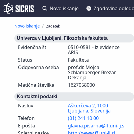
Novo iskanje
Zgodovina ogled
Novo iskanje
Zadetek
Univerza v Ljubljani, Filozofska fakulteta
Evidenčna št.
0510-0581 - iz evidence
ARIS
Status
Fakulteta
Odgovorna oseba
prof.dr. Mojca
Schlamberger Brezar -
Dekanja
Matična številka
1627058000
Kontaktni podatki
Naslov
Aškerčeva 2, 1000
Ljubljana, Slovenija
Telefon
(01) 241 10 00
E-pošta
glavna.pisarna@ff.uni-lj.si
Spletni naslov
http://www.ff.uni-lj.si