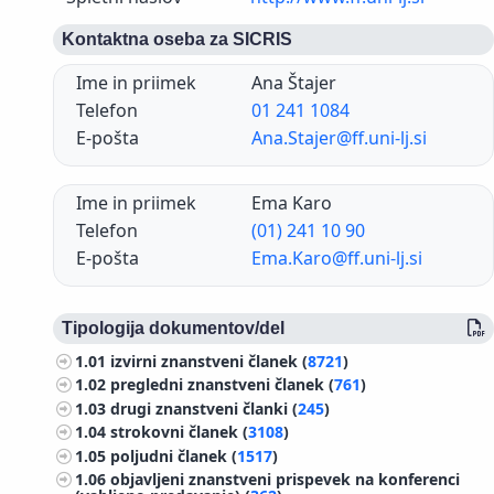
Kontaktna oseba za SICRIS
Ime in priimek
Ana Štajer
Telefon
01 241 1084
E-pošta
Ana.Stajer@ff.uni-lj.si
Ime in priimek
Ema Karo
Telefon
(01) 241 10 90
E-pošta
Ema.Karo@ff.uni-lj.si
Tipologija dokumentov/del
1.01
izvirni znanstveni članek (
8721
)
1.02
pregledni znanstveni članek (
761
)
1.03
drugi znanstveni članki (
245
)
1.04
strokovni članek (
3108
)
1.05
poljudni članek (
1517
)
1.06
objavljeni znanstveni prispevek na konferenci