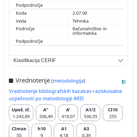
2.07.00
Tehnika
Računalništvo in
informatika
Klasifikacija CERIF
Vrednotenje
(
metodologija
)
Vrednotenje bibliografskih kazalcev raziskovalne
uspešnosti po metodologiji ARIS
Upoš. tč.
A''
A'
A1/2
CI10
1.243,89
336,49
419,07
536,55
255
CImax
h10
A1
A3
55
9
4,18
0,39