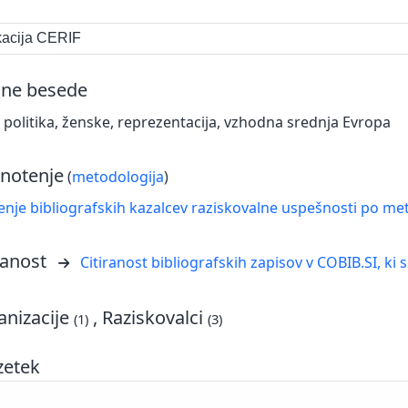
ikacija CERIF
čne besede
 politika, ženske, reprezentacija, vzhodna srednja Evropa
notenje
(
metodologija
)
nje bibliografskih kazalcev raziskovalne uspešnosti po met
ranost
Citiranost bibliografskih zapisov v COBIB.SI, ki 
nizacije
, Raziskovalci
(1)
(3)
zetek