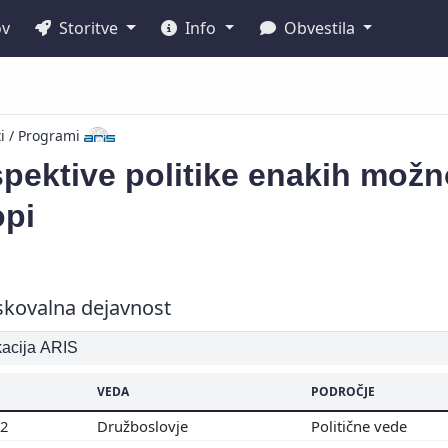
ov
Storitve
Info
Obvestila
ti / Programi
pektive politike enakih možn
opi
skovalna dejavnost
ikacija ARIS
VEDA
PODROČJE
02
Družboslovje
Politične vede