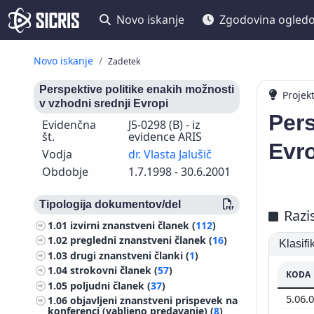
Novo iskanje
Zgodovina ogled
Novo iskanje
Zadetek
Perspektive politike enakih možnosti
Projek
v vzhodni srednji Evropi
Pers
Evidenčna
J5-0298 (B) - iz
št.
evidence ARIS
Evr
Vodja
dr. Vlasta Jalušič
Obdobje
1.7.1998 - 30.6.2001
Tipologija dokumentov/del
Razi
1.01
izvirni znanstveni članek (
112
)
1.02
pregledni znanstveni članek (
16
)
Klasif
1.03
drugi znanstveni članki (
1
)
1.04
strokovni članek (
57
)
KODA
1.05
poljudni članek (
37
)
5.06.
1.06
objavljeni znanstveni prispevek na
konferenci (vabljeno predavanje) (
8
)