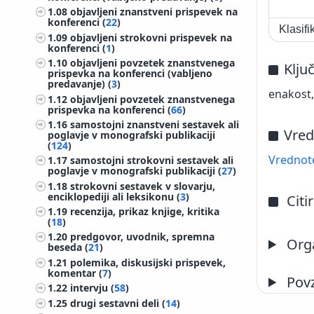
1.08
objavljeni znanstveni prispevek na
konferenci (
22
)
Klasif
1.09
objavljeni strokovni prispevek na
konferenci (
1
)
1.10
objavljeni povzetek znanstvenega
Klju
prispevka na konferenci (vabljeno
predavanje) (
3
)
enakost,
1.12
objavljeni povzetek znanstvenega
prispevka na konferenci (
66
)
1.16
samostojni znanstveni sestavek ali
Vred
poglavje v monografski publikaciji
(
124
)
Vrednote
1.17
samostojni strokovni sestavek ali
poglavje v monografski publikaciji (
27
)
1.18
strokovni sestavek v slovarju,
enciklopediji ali leksikonu (
3
)
Citi
1.19
recenzija, prikaz knjige, kritika
(
18
)
1.20
predgovor, uvodnik, spremna
Orga
beseda (
21
)
1.21
polemika, diskusijski prispevek,
komentar (
7
)
Pov
1.22
intervju (
58
)
1.25
drugi sestavni deli (
14
)