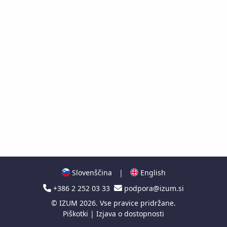
Slovenščina
|
English
+386 2 252 03 33
podpora@izum.si
©
IZUM
2026. Vse pravice pridržane.
Piškotki
|
Izjava o dostopnosti