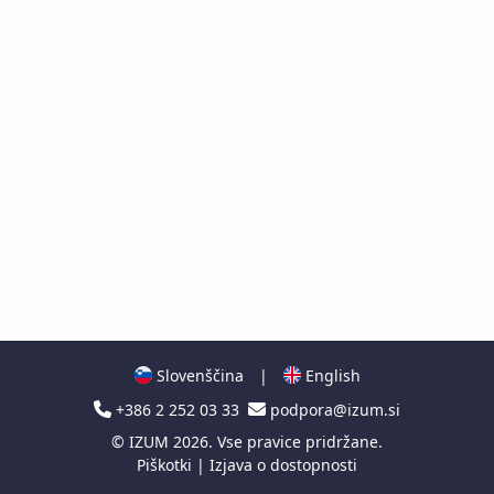
Slovenščina
|
English
+386 2 252 03 33
podpora@izum.si
©
IZUM
2026. Vse pravice pridržane.
Piškotki
|
Izjava o dostopnosti