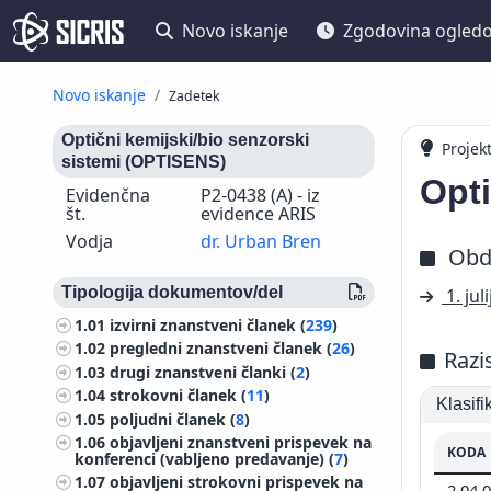
Novo iskanje
Zgodovina ogled
Novo iskanje
Zadetek
Optični kemijski/bio senzorski
Projek
sistemi (OPTISENS)
Opti
Evidenčna
P2-0438 (A) - iz
št.
evidence ARIS
Vodja
dr. Urban Bren
Obd
Tipologija dokumentov/del
1. jul
1.01
izvirni znanstveni članek (
239
)
1.02
pregledni znanstveni članek (
26
)
Razi
1.03
drugi znanstveni članki (
2
)
1.04
strokovni članek (
11
)
Klasif
1.05
poljudni članek (
8
)
1.06
objavljeni znanstveni prispevek na
KODA
konferenci (vabljeno predavanje) (
7
)
1.07
objavljeni strokovni prispevek na
2.04.