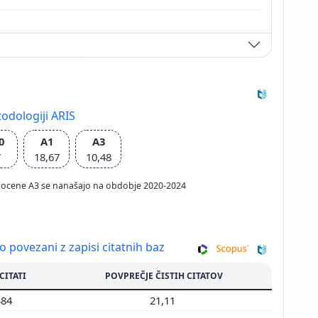
odologiji ARIS
0
A1
A3
7
18,67
10,48
ačun ocene A3 se nanašajo na obdobje 2020-2024
so povezani z zapisi citatnih baz
 CITATI
POVPREČJE ČISTIH CITATOV
384
21,11