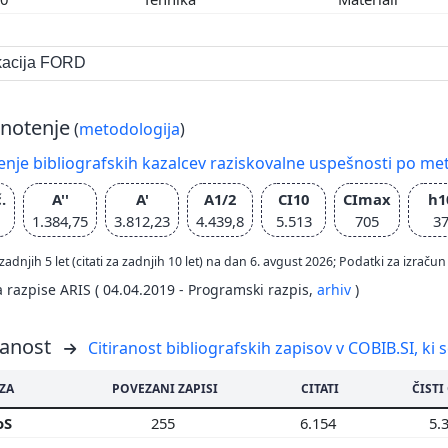
ikacija FORD
notenje
(
metodologija
)
nje bibliografskih kazalcev raziskovalne uspešnosti po met
.
A''
A'
A1/2
CI10
CImax
h1
1.384,75
3.812,23
4.439,8
5.513
705
3
zadnjih 5 let (citati za zadnjih 10 let) na dan 6. avgust 2026; Podatki za izr
a razpise ARIS ( 04.04.2019 - Programski razpis,
arhiv
)
ranost
Citiranost bibliografskih zapisov v COBIB.SI, ki 
ZA
POVEZANI ZAPISI
CITATI
ČISTI
oS
255
6.154
5.