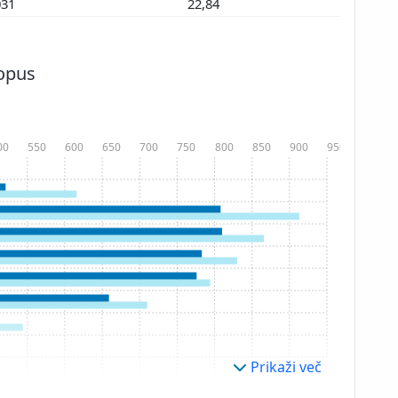
031
22,84
copus
00
550
600
650
700
750
800
850
900
950
Prikaži več