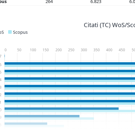
pus
264
6.823
6.
Citati (TC) WoS/S
oS
Scopus
0
50
100
150
200
250
300
350
400
450
5
7
6
5
4
3
2
1
0
9
8
7