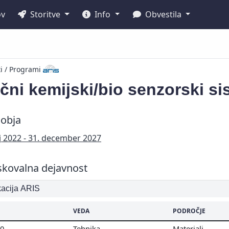
ov
Storitve
Info
Obvestila
ti / Programi
čni kemijski/bio senzorski s
obja
ij 2022 - 31. december 2027
skovalna dejavnost
ikacija ARIS
VEDA
PODROČJE
00
Tehnika
Materiali