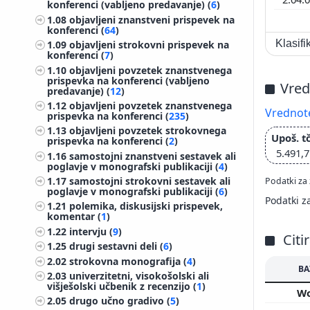
konferenci (vabljeno predavanje) (
6
)
1.08
objavljeni znanstveni prispevek na
konferenci (
64
)
Klasif
1.09
objavljeni strokovni prispevek na
konferenci (
7
)
1.10
objavljeni povzetek znanstvenega
prispevka na konferenci (vabljeno
Vred
predavanje) (
12
)
1.12
objavljeni povzetek znanstvenega
Vrednote
prispevka na konferenci (
235
)
1.13
objavljeni povzetek strokovnega
Upoš. tč
prispevka na konferenci (
2
)
5.491,7
1.16
samostojni znanstveni sestavek ali
poglavje v monografski publikaciji (
4
)
1.17
samostojni strokovni sestavek ali
Podatki za 
poglavje v monografski publikaciji (
6
)
Podatki z
1.21
polemika, diskusijski prispevek,
komentar (
1
)
1.22
intervju (
9
)
Citi
1.25
drugi sestavni deli (
6
)
2.02
strokovna monografija (
4
)
BA
2.03
univerzitetni, visokošolski ali
višješolski učbenik z recenzijo (
1
)
W
2.05
drugo učno gradivo (
5
)