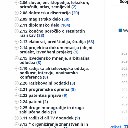
Sco
2.06
slovar, enciklopedija, leksikon,
priročnik, atlas, zemljevid (
2
)
2.08
doktorska disertacija (
20
)
2.09
magistrsko delo (
58
)
2.11
diplomsko delo (
104
)
W
2.12
končno poročilo o rezultatih
raziskav (
83
)
2.13
elaborat, predštudija, študija (
63
)
2.14
projektna dokumentacija (idejni
projekt, izvedbeni projekt) (
1
)
202
2.15
izvedensko mnenje, arbitražna
202
odločba (
3
)
2.19
radijska ali televizijska oddaja,
202
podkast, intervju, novinarska
202
konferenca (
8
)
202
2.20
raziskovalni podatki (
3
)
2.21
programska oprema (
8
)
202
2.23
patentna prijava (
9
)
202
2.24
patent (
2
)
202
2.25
druge monografije in druga
201
zaključena dela (
9
)
3.11
radijski ali TV dogodek (
9
)
201
3.13
* organiziranje znanstvenih in
201
Prikaži