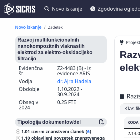
Novo iskanje
Zgodovina ogled
Novo iskanje
Zadetek
Razvoj multifunkcionalnih
Projek
nanokompozitnih vlaknastih
Raz
elektrod za elektro-oksidacijsko
filtracijo
elek
Evidenčna
Z2-4483 (B) - iz
št.
evidence ARIS
Vodja
dr. Ajra Hadela
Obdobje
1.10.2022 -
30.9.2024
Razi
Obseg v
0.25 FTE
2024
Klasif
Tipologija dokumentov/del
KODA
1.01
izvirni znanstveni članek (
6
)
2.14.
1.10
objavljeni povzetek znanstvenega