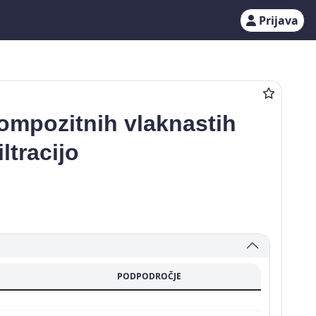
Prijava
ompozitnih vlaknastih
ltracijo
PODPODROČJE