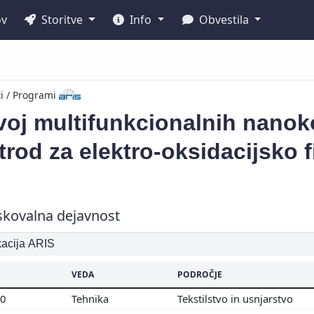
ov
Storitve
Info
Obvestila
ti / Programi
voj multifunkcionalnih nanok
trod za elektro-oksidacijsko fi
skovalna dejavnost
ikacija ARIS
VEDA
PODROČJE
00
Tehnika
Tekstilstvo in usnjarstvo