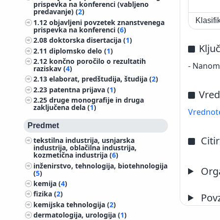
prispevka na konferenci (vabljeno
predavanje) (
2
)
Klasif
1.12
objavljeni povzetek znanstvenega
prispevka na konferenci (
6
)
2.08
doktorska disertacija (
1
)
Klju
2.11
diplomsko delo (
1
)
2.12
končno poročilo o rezultatih
- Nanoma
raziskav (
4
)
2.13
elaborat, predštudija, študija (
2
)
2.23
patentna prijava (
1
)
Vred
2.25
druge monografije in druga
zaključena dela (
1
)
Vrednote
Predmet
Citi
tekstilna industrija, usnjarska
industrija, oblačilna industrija,
kozmetična industrija (
6
)
inženirstvo, tehnologija, biotehnologija
Orga
(
5
)
kemija (
4
)
fizika (
2
)
Pov
kemijska tehnologija (
2
)
dermatologija, urologija (
1
)