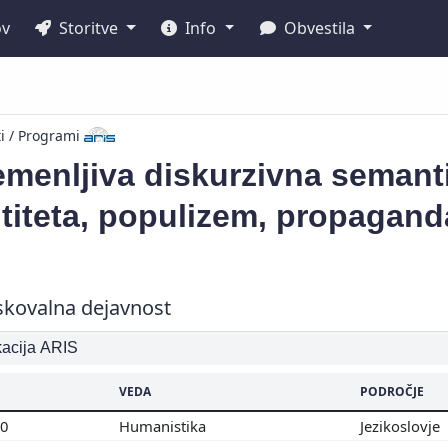
ov
Storitve
Info
Obvestila
ti / Programi
menljiva diskurzivna semanti
titeta, populizem, propagand
skovalna dejavnost
ikacija ARIS
VEDA
PODROČJE
00
Humanistika
Jezikoslovje