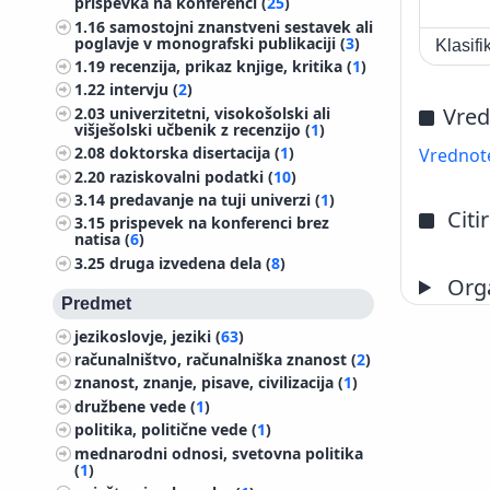
prispevka na konferenci (
25
)
1.16
samostojni znanstveni sestavek ali
poglavje v monografski publikaciji (
3
)
Klasif
1.19
recenzija, prikaz knjige, kritika (
1
)
1.22
intervju (
2
)
Vred
2.03
univerzitetni, visokošolski ali
višješolski učbenik z recenzijo (
1
)
2.08
doktorska disertacija (
1
)
Vrednote
2.20
raziskovalni podatki (
10
)
3.14
predavanje na tuji univerzi (
1
)
Citi
3.15
prispevek na konferenci brez
natisa (
6
)
3.25
druga izvedena dela (
8
)
Orga
Predmet
jezikoslovje, jeziki (
63
)
računalništvo, računalniška znanost (
2
)
znanost, znanje, pisave, civilizacija (
1
)
družbene vede (
1
)
politika, politične vede (
1
)
mednarodni odnosi, svetovna politika
(
1
)