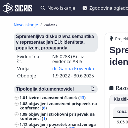
Novo iskanje
Zgodovina ogled
Novo iskanje
Zadetek
Spremenljiva diskurzivna semantika
Projek
v reprezentacijah EU: identiteta,
Spre
populizem, propaganda
Evidenčna
N6-0288 (B) - iz
iden
št.
evidence ARIS
Vodja
dr. Ganna Kryvenko
Obdobje
1.9.2022 - 30.6.2025
Razi
Tipologija dokumentov/del
1.01
izvirni znanstveni članek (
13
)
Klasif
1.08
objavljeni znanstveni prispevek na
konferenci (
6
)
KODA
1.09
objavljeni strokovni prispevek na
konferenci (
1
)
6.05.
1.12
objavljeni povzetek znanstvenega