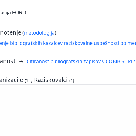
ikacija FORD
notenje
(
metodologija
)
nje bibliografskih kazalcev raziskovalne uspešnosti po met
ranost
Citiranost bibliografskih zapisov v COBIB.SI, ki 
nizacije
, Raziskovalci
(1)
(1)