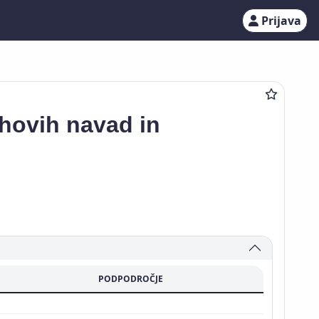
Prijava
ihovih navad in
PODPODROČJE
a