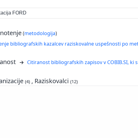
ikacija FORD
notenje
(
metodologija
)
nje bibliografskih kazalcev raziskovalne uspešnosti po met
ranost
Citiranost bibliografskih zapisov v COBIB.SI, ki 
nizacije
, Raziskovalci
(4)
(12)