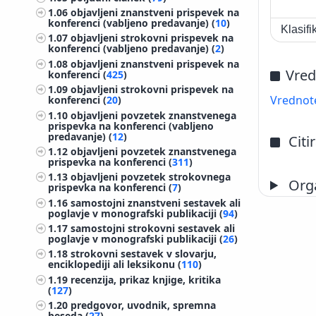
1.06
objavljeni znanstveni prispevek na
konferenci (vabljeno predavanje) (
10
)
Klasif
1.07
objavljeni strokovni prispevek na
konferenci (vabljeno predavanje) (
2
)
1.08
objavljeni znanstveni prispevek na
Vred
konferenci (
425
)
1.09
objavljeni strokovni prispevek na
Vrednote
konferenci (
20
)
1.10
objavljeni povzetek znanstvenega
prispevka na konferenci (vabljeno
predavanje) (
12
)
Citi
1.12
objavljeni povzetek znanstvenega
prispevka na konferenci (
311
)
1.13
objavljeni povzetek strokovnega
Orga
prispevka na konferenci (
7
)
1.16
samostojni znanstveni sestavek ali
poglavje v monografski publikaciji (
94
)
1.17
samostojni strokovni sestavek ali
poglavje v monografski publikaciji (
26
)
1.18
strokovni sestavek v slovarju,
enciklopediji ali leksikonu (
110
)
1.19
recenzija, prikaz knjige, kritika
(
127
)
1.20
predgovor, uvodnik, spremna
beseda (
27
)