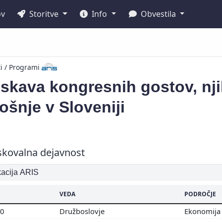
ov
Storitve
Info
Obvestila
ti / Programi
skava kongresnih gostov, nj
ošnje v Sloveniji
skovalna dejavnost
ikacija ARIS
VEDA
PODROČJE
00
Družboslovje
Ekonomij