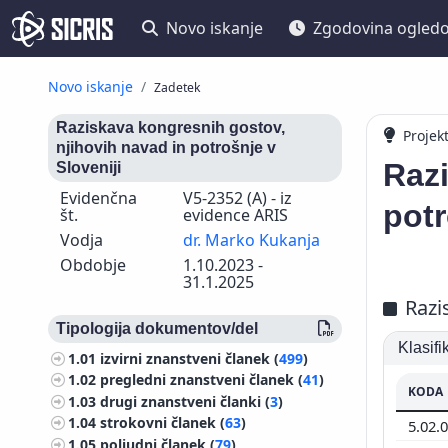
Novo iskanje
Zgodovina ogled
Novo iskanje
Zadetek
Raziskava kongresnih gostov,
Projek
njihovih navad in potrošnje v
Razi
Sloveniji
Evidenčna
V5-2352 (A) - iz
potr
št.
evidence ARIS
Vodja
dr. Marko Kukanja
Obdobje
1.10.2023 -
31.1.2025
Razi
Tipologija dokumentov/del
Klasif
1.01
izvirni znanstveni članek (
499
)
1.02
pregledni znanstveni članek (
41
)
KODA
1.03
drugi znanstveni članki (
3
)
1.04
strokovni članek (
63
)
5.02.
1.05
poljudni članek (
79
)