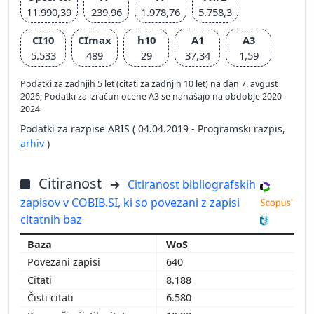
11.990,39
239,96
1.978,76
5.758,3
CI10
CImax
h10
A1
A3
5.533
489
29
37,34
1,59
Podatki za zadnjih 5 let (citati za zadnjih 10 let) na dan 7. avgust
2026; Podatki za izračun ocene A3 se nanašajo na obdobje 2020-
2024
Podatki za razpise ARIS ( 04.04.2019 - Programski razpis,
arhiv
)
Citiranost
Citiranost bibliografskih
zapisov v COBIB.SI, ki so povezani z zapisi
citatnih baz
WoS
640
8.188
6.580