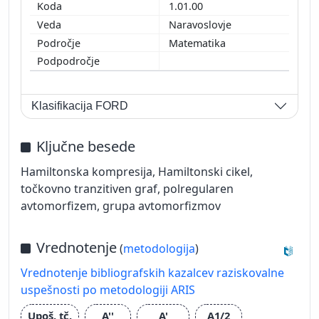
1.01.00
Naravoslovje
Matematika
Klasifikacija FORD
Ključne besede
Hamiltonska kompresija, Hamiltonski cikel,
točkovno tranzitiven graf, polregularen
avtomorfizem, grupa avtomorfizmov
Vrednotenje
(
metodologija
)
Vrednotenje bibliografskih kazalcev raziskovalne
uspešnosti po metodologiji ARIS
Upoš. tč.
A''
A'
A1/2