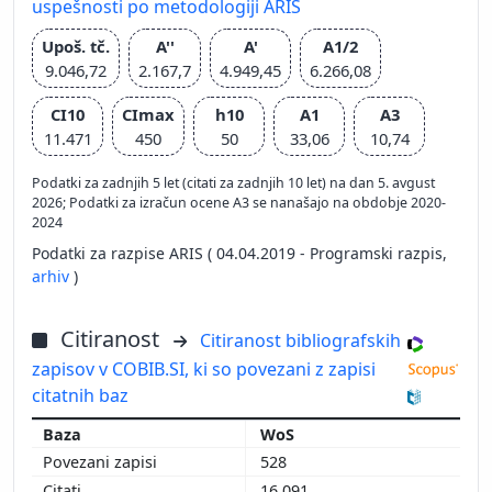
uspešnosti po metodologiji ARIS
Upoš. tč.
A''
A'
A1/2
9.046,72
2.167,7
4.949,45
6.266,08
CI10
CImax
h10
A1
A3
11.471
450
50
33,06
10,74
Podatki za zadnjih 5 let (citati za zadnjih 10 let) na dan 5. avgust
2026; Podatki za izračun ocene A3 se nanašajo na obdobje 2020-
2024
Podatki za razpise ARIS ( 04.04.2019 - Programski razpis,
arhiv
)
Citiranost
Citiranost bibliografskih
zapisov v COBIB.SI, ki so povezani z zapisi
citatnih baz
WoS
528
16.091