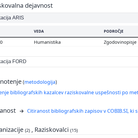
skovalna dejavnost
ikacija ARIS
VEDA
PODROČJE
00
Humanistika
Zgodovinopisje
ikacija FORD
notenje
(
metodologija
)
nje bibliografskih kazalcev raziskovalne uspešnosti po met
ranost
Citiranost bibliografskih zapisov v COBIB.SI, ki 
nizacije
, Raziskovalci
(2)
(15)