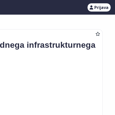
Prijava
odnega infrastrukturnega