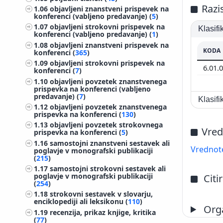
Razi
1.06
objavljeni znanstveni prispevek na
konferenci (vabljeno predavanje) (
5
)
1.07
objavljeni strokovni prispevek na
Klasif
konferenci (vabljeno predavanje) (
1
)
1.08
objavljeni znanstveni prispevek na
KODA
konferenci (
365
)
1.09
objavljeni strokovni prispevek na
6.01.
konferenci (
7
)
1.10
objavljeni povzetek znanstvenega
prispevka na konferenci (vabljeno
predavanje) (
7
)
Klasif
1.12
objavljeni povzetek znanstvenega
prispevka na konferenci (
130
)
1.13
objavljeni povzetek strokovnega
Vred
prispevka na konferenci (
5
)
1.16
samostojni znanstveni sestavek ali
Vrednote
poglavje v monografski publikaciji
(
215
)
1.17
samostojni strokovni sestavek ali
poglavje v monografski publikaciji
Citi
(
254
)
1.18
strokovni sestavek v slovarju,
enciklopediji ali leksikonu (
110
)
Orga
1.19
recenzija, prikaz knjige, kritika
(
77
)