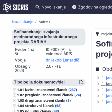
Novo iskanje
Zgodovina ogled
Novo iskanje
Zadetek
Sofinanciranje izvajanja
Projek
mednarodnega infrastrukturnega
Sofi
projekta DARIAH
Evidenčna
I0-E007 (A) - iz
pro
št.
evidence ARIS
Vodja
dr. Jakob Lenardič
Obseg v
2.67 FTE
Obd
2023
1. ja
Tipologija dokumentov/del
1. ja
1. ja
1.01
izvirni znanstveni članek (
237
)
1.02
pregledni znanstveni članek (
24
)
1. ja
1.03
drugi znanstveni članki (
3
)
1. ja
1.04
strokovni članek (
58
)
1.05
poljudni članek (
48
)