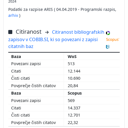
2024
Podatki za razpise ARIS ( 04.04.2019 - Programski razpis,
arhiv
)
Citiranost
Citiranost bibliografskih
zapisov v COBIB.SI, ki so povezani z zapisi
citatnih baz
WoS
513
12.144
10.690
20,84
Scopus
569
14.337
12.701
22,32