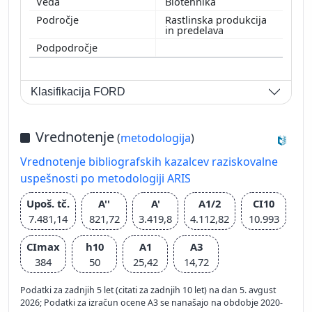
Biotehnika
Rastlinska produkcija
in predelava
Klasifikacija FORD
Vrednotenje
(
metodologija
)
Vrednotenje bibliografskih kazalcev raziskovalne
uspešnosti po metodologiji ARIS
Upoš. tč.
A''
A'
A1/2
CI10
7.481,14
821,72
3.419,8
4.112,82
10.993
CImax
h10
A1
A3
384
50
25,42
14,72
Podatki za zadnjih 5 let (citati za zadnjih 10 let) na dan 5. avgust
2026; Podatki za izračun ocene A3 se nanašajo na obdobje 2020-