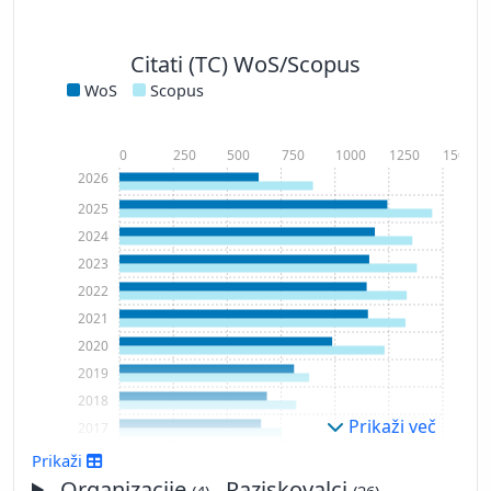
Citati (TC) WoS/Scopus
WoS
Scopus
0
250
500
750
1000
1250
1500
2026
2025
2024
2023
2022
2021
2020
2019
2018
Prikaži več
2017
2016
Prikaži
2015
Organizacije
, Raziskovalci
(4)
(26)