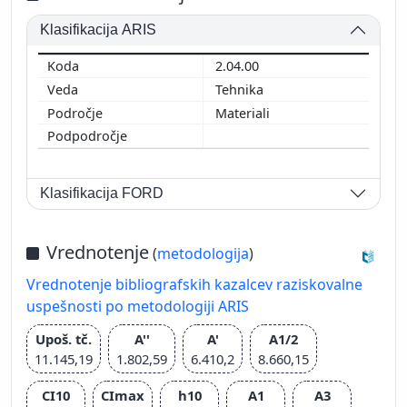
Klasifikacija ARIS
2.04.00
Tehnika
Materiali
Klasifikacija FORD
Vrednotenje
(
metodologija
)
Vrednotenje bibliografskih kazalcev raziskovalne
uspešnosti po metodologiji ARIS
Upoš. tč.
A''
A'
A1/2
11.145,19
1.802,59
6.410,2
8.660,15
CI10
CImax
h10
A1
A3