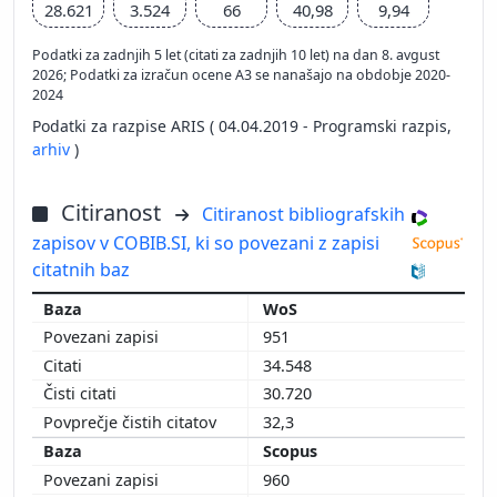
28.621
3.524
66
40,98
9,94
Podatki za zadnjih 5 let (citati za zadnjih 10 let) na dan 8. avgust
2026; Podatki za izračun ocene A3 se nanašajo na obdobje 2020-
2024
Podatki za razpise ARIS ( 04.04.2019 - Programski razpis,
arhiv
)
Citiranost
Citiranost bibliografskih
zapisov v COBIB.SI, ki so povezani z zapisi
citatnih baz
WoS
951
34.548
30.720
32,3
Scopus
960