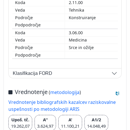
2.11.00
Tehnika
Konstruiranje
3.06.00
Medicina
Srce in ožilje
Klasifikacija FORD
Vrednotenje
(
metodologija
)
Vrednotenje bibliografskih kazalcev raziskovalne
uspešnosti po metodologiji ARIS
Upoš. tč.
A''
A'
A1/2
19.262,07
3.624,97
11.100,21
14.048,49