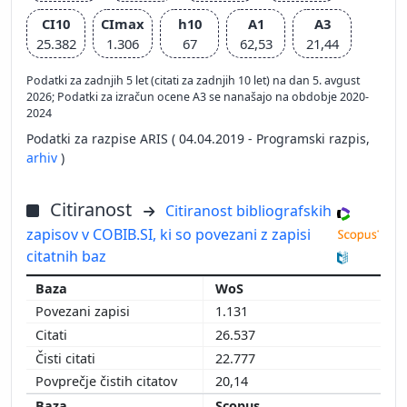
CI10
CImax
h10
A1
A3
25.382
1.306
67
62,53
21,44
Podatki za zadnjih 5 let (citati za zadnjih 10 let) na dan 5. avgust
2026; Podatki za izračun ocene A3 se nanašajo na obdobje 2020-
2024
Podatki za razpise ARIS ( 04.04.2019 - Programski razpis,
arhiv
)
Citiranost
Citiranost bibliografskih
zapisov v COBIB.SI, ki so povezani z zapisi
citatnih baz
WoS
1.131
26.537
22.777
20,14
Scopus