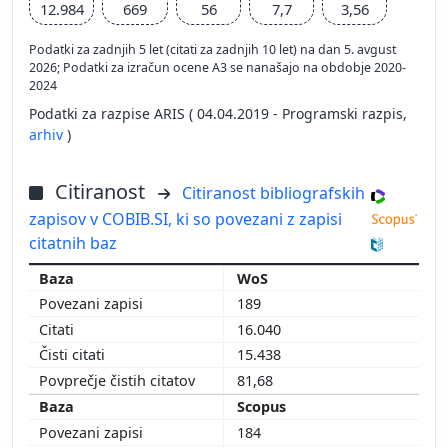
12.984
669
56
7,7
3,56
Podatki za zadnjih 5 let (citati za zadnjih 10 let) na dan 5. avgust
2026; Podatki za izračun ocene A3 se nanašajo na obdobje 2020-
2024
Podatki za razpise ARIS ( 04.04.2019 - Programski razpis,
arhiv
)
Citiranost
Citiranost bibliografskih
zapisov v COBIB.SI, ki so povezani z zapisi
citatnih baz
WoS
189
16.040
15.438
81,68
Scopus
184