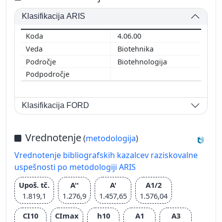
Klasifikacija ARIS
4.06.00
Biotehnika
Biotehnologija
Klasifikacija FORD
Vrednotenje
(
metodologija
)
Vrednotenje bibliografskih kazalcev raziskovalne
uspešnosti po metodologiji ARIS
Upoš. tč.
A''
A'
A1/2
1.819,1
1.276,9
1.457,65
1.576,04
CI10
CImax
h10
A1
A3