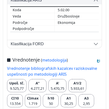
Klasifikacija ARIS
5.02.00
Družboslovje
Ekonomija
Klasifikacija FORD
Vrednotenje
(
metodologija
)
Vrednotenje bibliografskih kazalcev raziskovalne
uspešnosti po metodologiji ARIS
Upoš. tč.
A''
A'
A1/2
9.525,77
4.277,21
5.470,75
5.933,61
CI10
CImax
h10
A1
A3
13.554
1.719
50
30,25
2,95