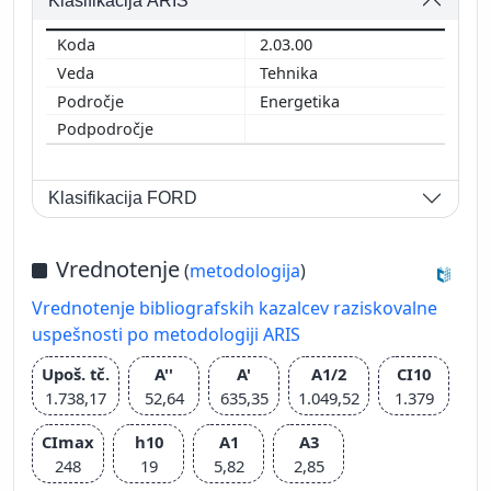
Klasifikacija ARIS
2.03.00
Tehnika
Energetika
Klasifikacija FORD
Vrednotenje
(
metodologija
)
Vrednotenje bibliografskih kazalcev raziskovalne
uspešnosti po metodologiji ARIS
Upoš. tč.
A''
A'
A1/2
CI10
1.738,17
52,64
635,35
1.049,52
1.379
CImax
h10
A1
A3
248
19
5,82
2,85