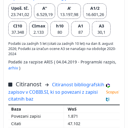
Upoš. tč.
A''
A'
A1/2
23.741,02
6.529,19
13.197,98
16.601,26
CI10
CImax
h10
A1
A3
37.348
2.133
80
87
30,1
Podatki za zadnjih 5 let (citati za zadnjih 10 let) na dan 8. avgust
2026; Podatki za izračun ocene A3 se nanašajo na obdobje 2020-
2024
Podatki za razpise ARIS ( 04.04.2019 - Programski razpis,
arhiv
)
Citiranost
Citiranost bibliografskih
zapisov v COBIB.SI, ki so povezani z zapisi
citatnih baz
WoS
1.871
47.102