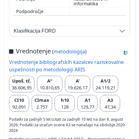
informatika
Klasifikacija FORD
Vrednotenje
(
metodologija
)
Vrednotenje bibliografskih kazalcev raziskovalne
uspešnosti po metodologiji ARIS
Upoš. tč.
A''
A'
A1/2
36.606,95
10.810,65
19.626,17
24.119,21
CI10
CImax
h10
A1
A3
92.091
2.757
128
129,77
47,34
Podatki za zadnjih 5 let (citati za zadnjih 10 let) na dan 8. avgust
2026; Podatki za izračun ocene A3 se nanašajo na obdobje 2020-
2024