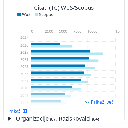
Citati (TC) WoS/Scopus
WoS
Scopus
0
2500
5000
7500
10000
15000
2027
2026
2025
2024
2023
2022
2021
2020
2019
Prikaži več
2018
2017
Prikaži
2016
Organizacije
, Raziskovalci
(8)
(84)
2015