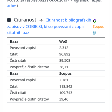
Podatki za razpise ARIS ( 04.04.2019 - Programski razpis,
arhiv
)
Citiranost
Citiranost bibliografskih
zapisov v COBIB.SI, ki so povezani z zapisi
citatnih baz
WoS
2.312
96.892
89.508
38,71
Scopus
2.781
118.842
109.743
39,46