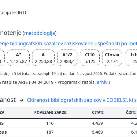
ikacija FORD
notenje
(
metodologija
)
nje bibliografskih kazalcev raziskovalne uspešnosti po met
.
A''
A'
A1/2
CI10
CImax
h1
3
1.125,87
2.250,88
2.983,4
5.125
2.174
2
zadnjih 5 let (citati za zadnjih 10 let) na dan 5. avgust 2026; Podatki za izr
a razpise ARIS ( 04.04.2019 - Programski razpis,
arhiv
)
ranost
Citiranost bibliografskih zapisov v COBIB.SI, ki 
ZA
POVEZANI ZAPISI
CITATI
ČISTI
oS
116
4.439
4.
pus
187
6.469
6.