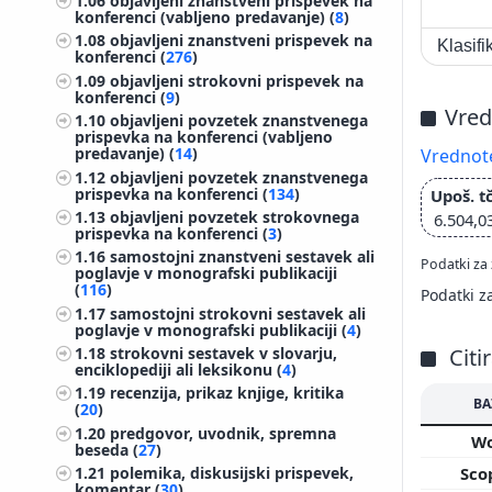
1.06
objavljeni znanstveni prispevek na
konferenci (vabljeno predavanje) (
8
)
1.08
objavljeni znanstveni prispevek na
Klasif
konferenci (
276
)
1.09
objavljeni strokovni prispevek na
konferenci (
9
)
Vred
1.10
objavljeni povzetek znanstvenega
prispevka na konferenci (vabljeno
predavanje) (
14
)
Vrednote
1.12
objavljeni povzetek znanstvenega
prispevka na konferenci (
134
)
Upoš. tč
1.13
objavljeni povzetek strokovnega
6.504,0
prispevka na konferenci (
3
)
1.16
samostojni znanstveni sestavek ali
Podatki za 
poglavje v monografski publikaciji
(
116
)
Podatki z
1.17
samostojni strokovni sestavek ali
poglavje v monografski publikaciji (
4
)
Citi
1.18
strokovni sestavek v slovarju,
enciklopediji ali leksikonu (
4
)
1.19
recenzija, prikaz knjige, kritika
BA
(
20
)
1.20
predgovor, uvodnik, spremna
W
beseda (
27
)
Sco
1.21
polemika, diskusijski prispevek,
komentar (
30
)