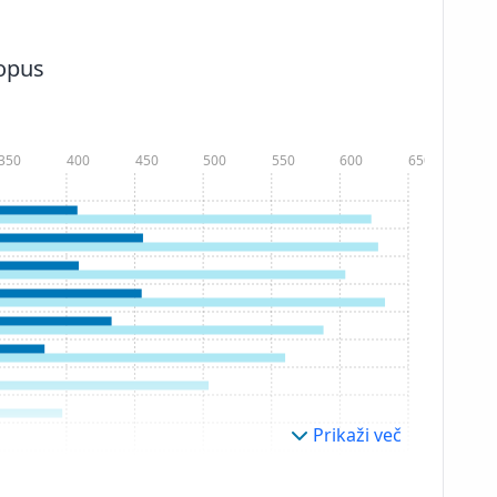
copus
350
400
450
500
550
600
650
Prikaži več