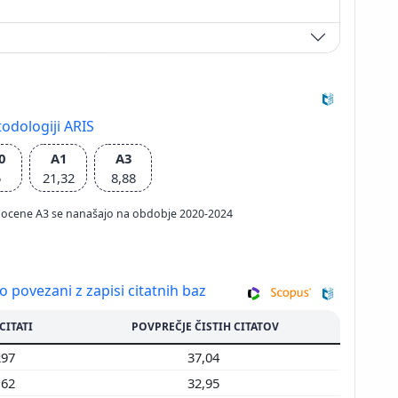
odologiji ARIS
0
A1
A3
5
21,32
8,88
ačun ocene A3 se nanašajo na obdobje 2020-2024
so povezani z zapisi citatnih baz
 CITATI
POVPREČJE ČISTIH CITATOV
297
37,04
162
32,95