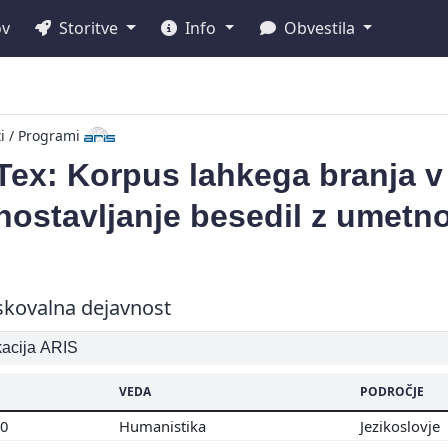
ov
Storitve
Info
Obvestila
ti / Programi
ex: Korpus lahkega branja v 
ostavljanje besedil z umetno
skovalna dejavnost
ikacija ARIS
VEDA
PODROČJE
00
Humanistika
Jezikoslovje