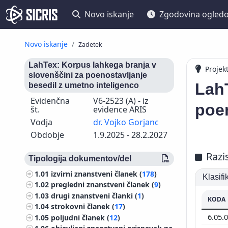
Novo iskanje
Zgodovina ogled
Novo iskanje
Zadetek
LahTex: Korpus lahkega branja v
Projek
slovenščini za poenostavljanje
LahT
besedil z umetno inteligenco
Evidenčna
V6-2523 (A) - iz
poen
št.
evidence ARIS
Vodja
dr. Vojko Gorjanc
Obdobje
1.9.2025 - 28.2.2027
Razi
Tipologija dokumentov/del
1.01
izvirni znanstveni članek (
178
)
Klasif
1.02
pregledni znanstveni članek (
9
)
1.03
drugi znanstveni članki (
1
)
KODA
1.04
strokovni članek (
17
)
6.05.
1.05
poljudni članek (
12
)