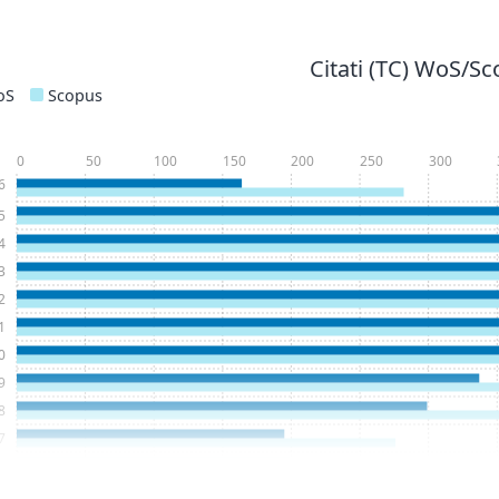
Citati (TC) WoS/S
oS
Scopus
0
50
100
150
200
250
300
6
5
4
3
2
1
0
9
8
7
6
5