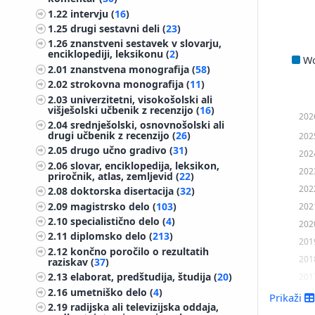
1.22
intervju (
16
)
1.25
drugi sestavni deli (
23
)
1.26
znanstveni sestavek v slovarju,
enciklopediji, leksikonu (
2
)
W
2.01
znanstvena monografija (
58
)
2.02
strokovna monografija (
11
)
2.03
univerzitetni, visokošolski ali
višješolski učbenik z recenzijo (
16
)
202
2.04
srednješolski, osnovnošolski ali
drugi učbenik z recenzijo (
26
)
202
2.05
drugo učno gradivo (
31
)
202
2.06
slovar, enciklopedija, leksikon,
202
priročnik, atlas, zemljevid (
22
)
202
2.08
doktorska disertacija (
32
)
2.09
magistrsko delo (
103
)
202
2.10
specialistično delo (
4
)
202
2.11
diplomsko delo (
213
)
201
2.12
končno poročilo o rezultatih
201
raziskav (
37
)
201
2.13
elaborat, predštudija, študija (
20
)
2.16
umetniško delo (
4
)
201
Prikaži
2.19
radijska ali televizijska oddaja,
201