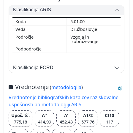
Klasifikacija ARIS
5.01.00
Družboslovje
Vzgoja in
izobraževanje
Klasifikacija FORD
Vrednotenje
(
metodologija
)
Vrednotenje bibliografskih kazalcev raziskovalne
uspešnosti po metodologiji ARIS
Upoš. tč.
A''
A'
A1/2
CI10
775,18
414,99
452,43
577,76
117