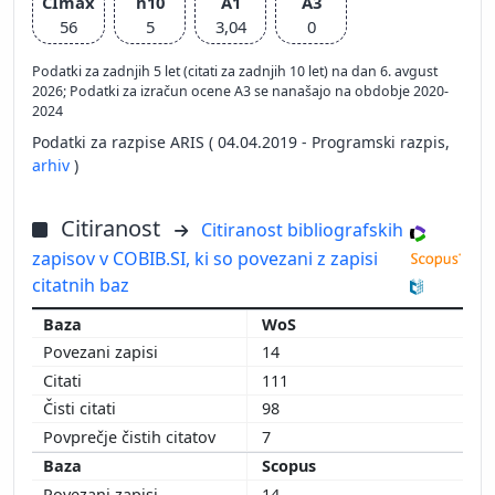
CImax
h10
A1
A3
56
5
3,04
0
Podatki za zadnjih 5 let (citati za zadnjih 10 let) na dan 6. avgust
2026; Podatki za izračun ocene A3 se nanašajo na obdobje 2020-
2024
Podatki za razpise ARIS ( 04.04.2019 - Programski razpis,
arhiv
)
Citiranost
Citiranost bibliografskih
zapisov v COBIB.SI, ki so povezani z zapisi
citatnih baz
WoS
14
111
98
7
Scopus
14