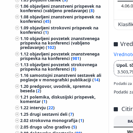
4.06.
1.06
objavljeni znanstveni prispevek na
konferenci (vabljeno predavanje) (
8
)
1.08
objavljeni znanstveni prispevek na
konferenci (
45
)
Klasif
1.09
objavljeni strokovni prispevek na
konferenci (
1
)
1.10
objavljeni povzetek znanstvenega
Vred
prispevka na konferenci (vabljeno
predavanje) (
102
)
1.12
objavljeni povzetek znanstvenega
Vrednote
prispevka na konferenci (
981
)
1.13
objavljeni povzetek strokovnega
Upoš. tč
prispevka na konferenci (
8
)
3.503,7
1.16
samostojni znanstveni sestavek ali
poglavje v monografski publikaciji (
14
)
Podatki za 
1.20
predgovor, uvodnik, spremna
beseda (
2
)
Podatki z
1.21
polemika, diskusijski prispevek,
komentar (
1
)
Citi
1.22
intervju (
22
)
1.25
drugi sestavni deli (
7
)
2.02
strokovna monografija (
1
)
BA
2.05
drugo učno gradivo (
5
)
W