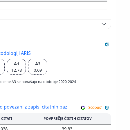
odologiji ARIS
A1
A3
12,78
0,69
ačun ocene A3 se nanašajo na obdobje 2020-2024
so povezani z zapisi citatnih baz
 CITATI
POVPREČJE ČISTIH CITATOV
.038
39,83