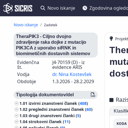
Novo iskanje
Zgodovina ogled
Novo iskanje
Zadetek
TheraPIK3 - Ciljno dvojno
Projek
zdravljenje raka dojke z mutacijo
Ther
PIK3CA z uporabo siRNK in
biomimetičnih dostavnih sistemov
mut
Evidenčna
J4-70159 (D) - iz
št.
evidence ARIS
dos
Vodja
dr. Nina Kostevšek
Obdobje
1.3.2026 - 28.2.2029
Tipologija dokumentov/del
Razi
1.01
izvirni znanstveni članek (
408
)
1.02
pregledni znanstveni članek (
60
)
Klasif
1.03
drugi znanstveni članki (
5
)
1.04
strokovni članek (
11
)
KODA
1.05
poljudni članek (
9
)