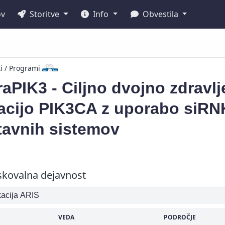
ov
Storitve
Info
Obvestila
ti / Programi
aPIK3 - Ciljno dvojno zdravlj
acijo PIK3CA z uporabo siRNK
tavnih sistemov
skovalna dejavnost
ikacija ARIS
VEDA
PODROČJE