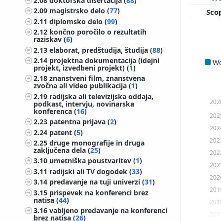
2.08
doktorska disertacija (
88
)
2.09
magistrsko delo (
77
)
Sco
2.11
diplomsko delo (
99
)
2.12
končno poročilo o rezultatih
raziskav (
6
)
2.13
elaborat, predštudija, študija (
88
)
2.14
projektna dokumentacija (idejni
W
projekt, izvedbeni projekt) (
1
)
2.18
znanstveni film, znanstvena
zvočna ali video publikacija (
1
)
2.19
radijska ali televizijska oddaja,
202
podkast, intervju, novinarska
konferenca (
16
)
202
2.23
patentna prijava (
2
)
202
2.24
patent (
5
)
202
2.25
druge monografije in druga
zaključena dela (
25
)
202
3.10
umetniška poustvaritev (
1
)
202
3.11
radijski ali TV dogodek (
33
)
202
3.14
predavanje na tuji univerzi (
31
)
201
3.15
prispevek na konferenci brez
natisa (
44
)
201
3.16
vabljeno predavanje na konferenci
201
brez natisa (
26
)