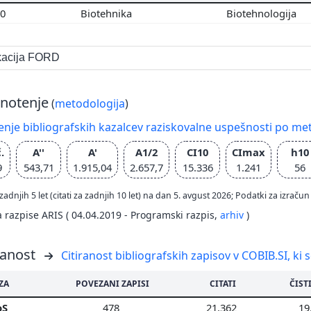
00
Biotehnika
Biotehnologija
ikacija FORD
notenje
(
metodologija
)
nje bibliografskih kazalcev raziskovalne uspešnosti po met
.
A''
A'
A1/2
CI10
CImax
h10
9
543,71
1.915,04
2.657,7
15.336
1.241
56
zadnjih 5 let (citati za zadnjih 10 let) na dan 5. avgust 2026; Podatki za izr
a razpise ARIS ( 04.04.2019 - Programski razpis,
arhiv
)
ranost
Citiranost bibliografskih zapisov v COBIB.SI, ki 
ZA
POVEZANI ZAPISI
CITATI
ČISTI
oS
478
21.362
19