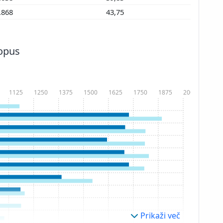
.868
43,75
copus
1125
1250
1375
1500
1625
1750
1875
2000
Prikaži več