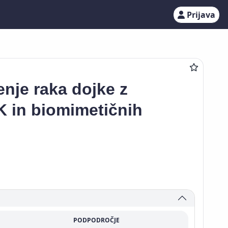
Prijava
enje raka dojke z
 in biomimetičnih
PODPODROČJE