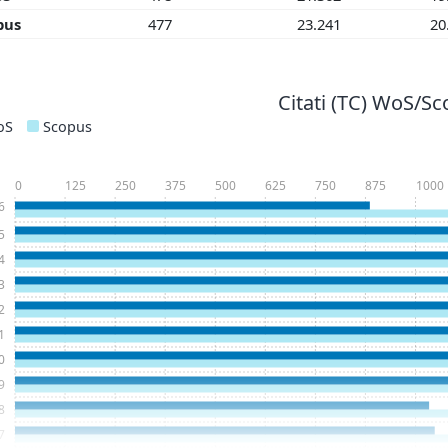
pus
477
23.241
20
Citati (TC) WoS/S
oS
Scopus
0
125
250
375
500
625
750
875
1000
6
5
4
3
2
1
0
9
8
7