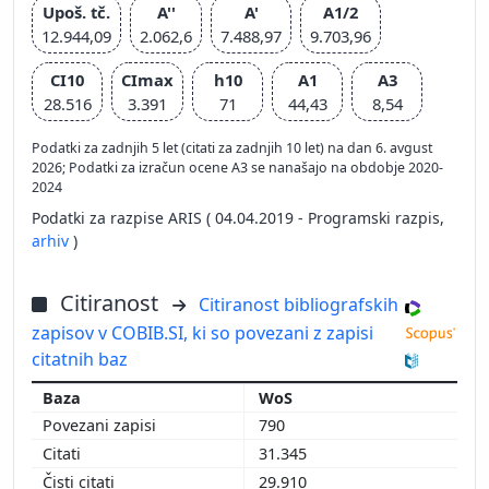
Upoš. tč.
A''
A'
A1/2
12.944,09
2.062,6
7.488,97
9.703,96
CI10
CImax
h10
A1
A3
28.516
3.391
71
44,43
8,54
Podatki za zadnjih 5 let (citati za zadnjih 10 let) na dan 6. avgust
2026; Podatki za izračun ocene A3 se nanašajo na obdobje 2020-
2024
Podatki za razpise ARIS ( 04.04.2019 - Programski razpis,
arhiv
)
Citiranost
Citiranost bibliografskih
zapisov v COBIB.SI, ki so povezani z zapisi
citatnih baz
WoS
790
31.345
29.910