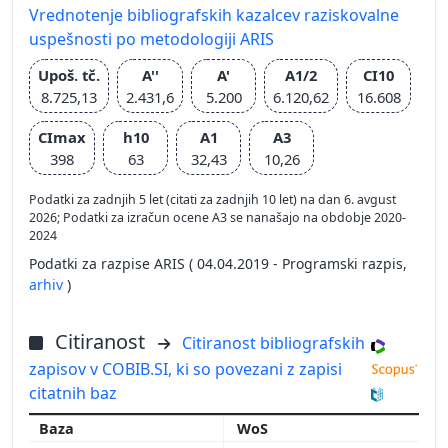
Vrednotenje bibliografskih kazalcev raziskovalne
uspešnosti po metodologiji ARIS
Upoš. tč.
A''
A'
A1/2
CI10
8.725,13
2.431,6
5.200
6.120,62
16.608
CImax
h10
A1
A3
398
63
32,43
10,26
Podatki za zadnjih 5 let (citati za zadnjih 10 let) na dan 6. avgust
2026; Podatki za izračun ocene A3 se nanašajo na obdobje 2020-
2024
Podatki za razpise ARIS ( 04.04.2019 - Programski razpis,
arhiv
)
Citiranost
Citiranost bibliografskih
zapisov v COBIB.SI, ki so povezani z zapisi
citatnih baz
WoS