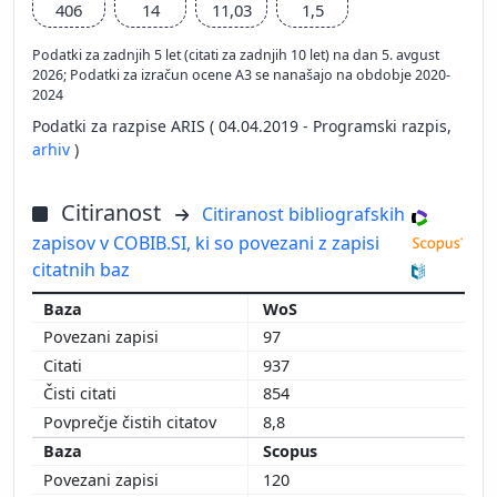
406
14
11,03
1,5
Podatki za zadnjih 5 let (citati za zadnjih 10 let) na dan 5. avgust
2026; Podatki za izračun ocene A3 se nanašajo na obdobje 2020-
2024
Podatki za razpise ARIS ( 04.04.2019 - Programski razpis,
arhiv
)
Citiranost
Citiranost bibliografskih
zapisov v COBIB.SI, ki so povezani z zapisi
citatnih baz
WoS
97
937
854
8,8
Scopus
120