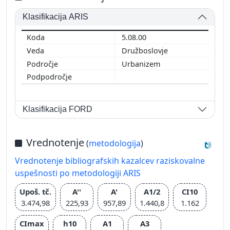
Klasifikacija ARIS
5.08.00
Družboslovje
Urbanizem
Klasifikacija FORD
Vrednotenje
(
metodologija
)
Vrednotenje bibliografskih kazalcev raziskovalne
uspešnosti po metodologiji ARIS
Upoš. tč.
A''
A'
A1/2
CI10
3.474,98
225,93
957,89
1.440,8
1.162
CImax
h10
A1
A3