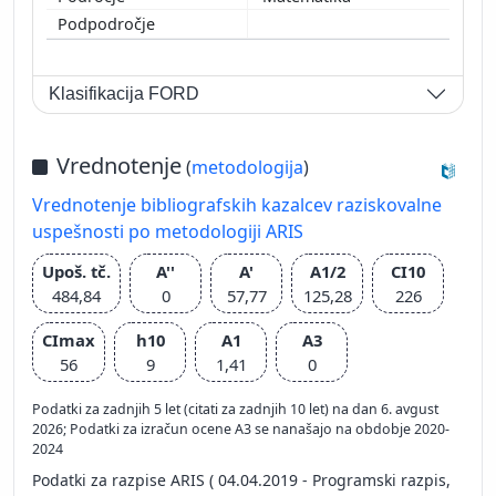
Klasifikacija FORD
Vrednotenje
(
metodologija
)
Vrednotenje bibliografskih kazalcev raziskovalne
uspešnosti po metodologiji ARIS
Upoš. tč.
A''
A'
A1/2
CI10
484,84
0
57,77
125,28
226
CImax
h10
A1
A3
56
9
1,41
0
Podatki za zadnjih 5 let (citati za zadnjih 10 let) na dan 6. avgust
2026; Podatki za izračun ocene A3 se nanašajo na obdobje 2020-
2024
Podatki za razpise ARIS ( 04.04.2019 - Programski razpis,