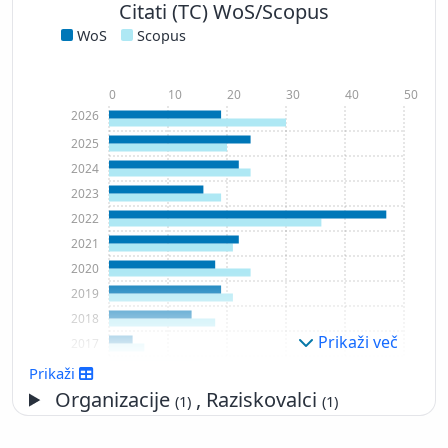
Citati (TC) WoS/Scopus
WoS
Scopus
0
10
20
30
40
50
2026
2025
2024
2023
2022
2021
2020
2019
2018
Prikaži več
2017
2016
Prikaži
2015
Organizacije
, Raziskovalci
(1)
(1)
2014
2013