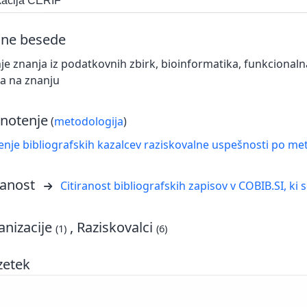
ikacija CERIF
čne besede
je znanja iz podatkovnih zbirk, bioinformatika, funkcional
a na znanju
notenje
(
metodologija
)
nje bibliografskih kazalcev raziskovalne uspešnosti po met
ranost
Citiranost bibliografskih zapisov v COBIB.SI, ki 
nizacije
, Raziskovalci
(1)
(6)
zetek