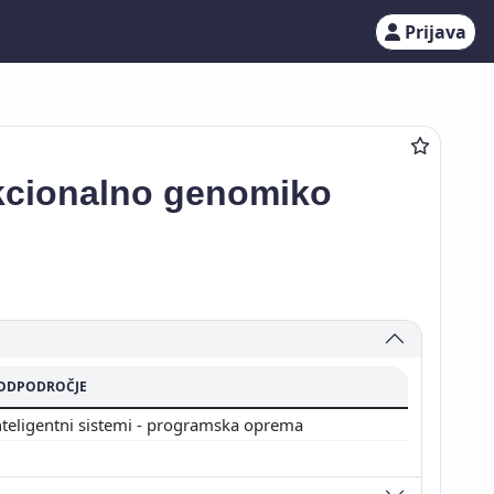
Prijava
nkcionalno genomiko
ODPODROČJE
nteligentni sistemi - programska oprema