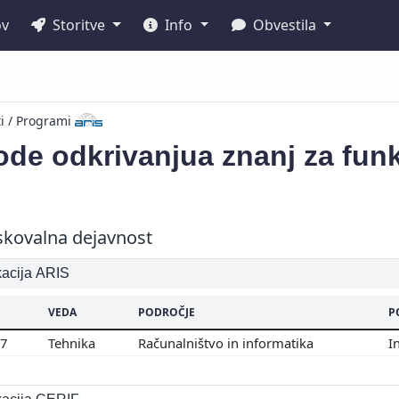
ov
Storitve
Info
Obvestila
ti / Programi
ode odkrivanjua znanj za fu
skovalna dejavnost
ikacija ARIS
VEDA
PODROČJE
P
07
Tehnika
Računalništvo in informatika
I