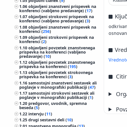
1.05
poljudni članek (
9
)
Klasif
1.06
objavljeni znanstveni prispevek na
konferenci (vabljeno predavanje) (
17
)
Klju
1.07
objavljeni strokovni prispevek na
konferenci (vabljeno predavanje) (
3
)
odkrivan
1.08
objavljeni znanstveni prispevek na
konferenci (
256
)
osnovan
1.09
objavljeni strokovni prispevek na
konferenci (
2
)
1.10
objavljeni povzetek znanstvenega
Vred
prispevka na konferenci (vabljeno
predavanje) (
10
)
Vrednote
1.12
objavljeni povzetek znanstvenega
prispevka na konferenci (
195
)
1.13
objavljeni povzetek strokovnega
Citi
prispevka na konferenci (
3
)
1.16
samostojni znanstveni sestavek ali
poglavje v monografski publikaciji (
47
)
Orga
1.17
samostojni strokovni sestavek ali
poglavje v monografski publikaciji (
1
)
1.20
predgovor, uvodnik, spremna
beseda (
5
)
Pov
1.22
intervju (
11
)
1.25
drugi sestavni deli (
10
)
2.01
znanstvena monografija (
13
)