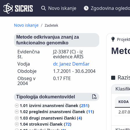
Novo iskanje
Zgodovina ogled
Novo iskanje
Zadetek
Metode odkrivanjua znanj za
Projek
funkcionalno genomiko
Met
Evidenčna
J2-3387 (C) - iz
št.
evidence ARIS
Vodja
dr. Janez Demšar
Obdobje
1.7.2001 - 30.6.2004
Razi
Obseg v
0.17 FTE
2004
Klasif
Tipologija dokumentov/del
KODA
1.01
izvirni znanstveni članek (
251
)
2.07.
1.02
pregledni znanstveni članek (
11
)
1.03
drugi znanstveni članki (
4
)
1.04
strokovni članek (
72
)